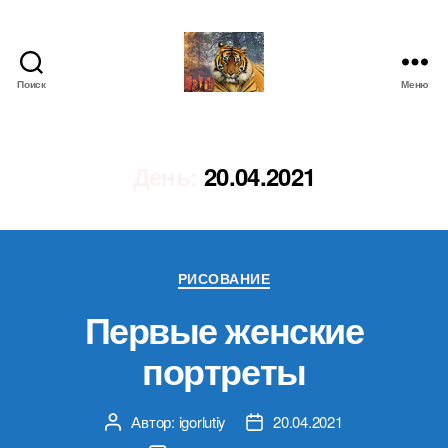
Поиск
Меню
IgorLutiy`s
Blog
День:
20.04.2021
Рубрики
РИСОВАНИЕ
Первые женские
портреты
Автор:
igorlutiy
20.04.2021
Автор
Дата
записи
записи