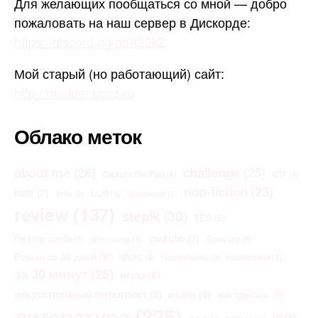
Для желающих пообщаться со мной — добро
пожаловать на наш сервер в Дискорде:
https://discord.gg/adA29k2
Мой старый (но работающий) сайт:
http://modder.ucoz.ru
Облако меток
about me
(26)
challenge
(25)
Capture The Flag
(4)
CTF
(4)
non-fiction
(23)
habr
(7)
LLM
(5)
links
(3)
Morrowind
(3)
review
(137)
stepik
(30)
TES
(6)
youtube
(7)
the elder scrolls
(4)
Браузер
(4)
vibecoding
(3)
Роман за 30 дней
(8)
ЧАЭС
(4)
Чернобыль
(4)
годовщина
(4)
за 30 минут
(25)
игры
(8)
искусственный интеллект
(9)
итоги
(8)
как сделать
(6)
литература
(335)