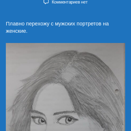
к
Комментариев
нет
записи
Первые
женские
Плавно перехожу с мужских портретов на
портреты
женские.