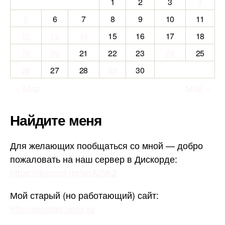
1
2
3
4
5
6
7
8
9
10
11
12
13
14
15
16
17
18
19
20
21
22
23
24
25
26
27
28
29
30
« Мар
Май »
Найдите меня
Для желающих пообщаться со мной — добро
пожаловать на наш сервер в Дискорде:
https://discord.gg/adA29k2
Мой старый (но работающий) сайт:
http://modder.ucoz.ru