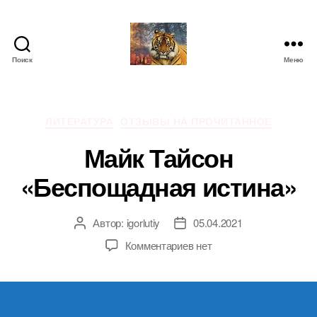
Поиск
Меню
IgorLutiy`s
Blog
Рубрики
ЛИТЕРАТУРА
ОТЗЫВЫ НА ПРОЧИТАННОЕ
Майк Тайсон
«Беспощадная истина»
Автор:
igorlutiy
05.04.2021
Автор
Дата
записи
записи
к
Комментариев
нет
записи
Майк
Тайсон
«Беспощадная