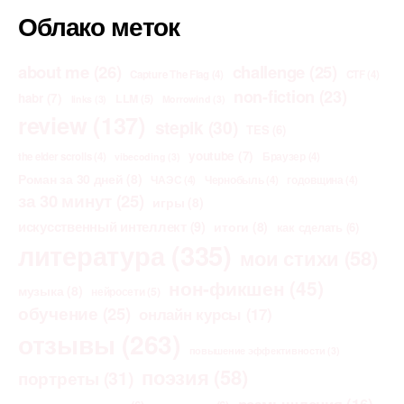
Облако меток
about me
(26)
challenge
(25)
Capture The Flag
(4)
CTF
(4)
non-fiction
(23)
habr
(7)
LLM
(5)
links
(3)
Morrowind
(3)
review
(137)
stepik
(30)
TES
(6)
youtube
(7)
the elder scrolls
(4)
Браузер
(4)
vibecoding
(3)
Роман за 30 дней
(8)
ЧАЭС
(4)
Чернобыль
(4)
годовщина
(4)
за 30 минут
(25)
игры
(8)
искусственный интеллект
(9)
итоги
(8)
как сделать
(6)
литература
(335)
мои стихи
(58)
нон-фикшен
(45)
музыка
(8)
нейросети
(5)
обучение
(25)
онлайн курсы
(17)
отзывы
(263)
повышение эффективности
(3)
поэзия
(58)
портреты
(31)
размышления
(16)