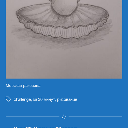
Морская раковина
challenge
,
за 30 минут
,
рисование
Метки