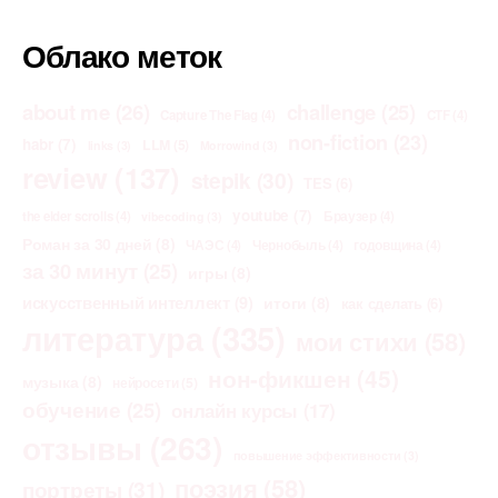
Облако меток
about me
(26)
challenge
(25)
Capture The Flag
(4)
CTF
(4)
non-fiction
(23)
habr
(7)
LLM
(5)
links
(3)
Morrowind
(3)
review
(137)
stepik
(30)
TES
(6)
youtube
(7)
the elder scrolls
(4)
Браузер
(4)
vibecoding
(3)
Роман за 30 дней
(8)
ЧАЭС
(4)
Чернобыль
(4)
годовщина
(4)
за 30 минут
(25)
игры
(8)
искусственный интеллект
(9)
итоги
(8)
как сделать
(6)
литература
(335)
мои стихи
(58)
нон-фикшен
(45)
музыка
(8)
нейросети
(5)
обучение
(25)
онлайн курсы
(17)
отзывы
(263)
повышение эффективности
(3)
поэзия
(58)
портреты
(31)