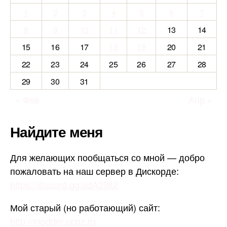
1
2
3
4
5
6
7
8
9
10
11
12
13
14
15
16
17
18
19
20
21
22
23
24
25
26
27
28
29
30
31
« Фев
Апр »
Найдите меня
Для желающих пообщаться со мной — добро
пожаловать на наш сервер в Дискорде:
https://discord.gg/adA29k2
Мой старый (но работающий) сайт:
http://modder.ucoz.ru