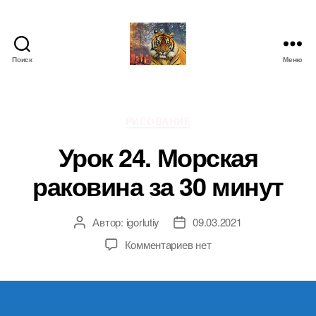
Поиск
Меню
IgorLutiy`s
Blog
Рубрики
РИСОВАНИЕ
Урок 24. Морская
раковина за 30 минут
Автор:
igorlutiy
09.03.2021
Автор
Дата
записи
записи
к
Комментариев
нет
записи
Урок
24.
Морская