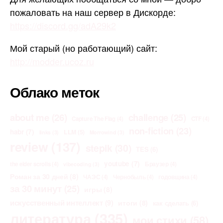
пожаловать на наш сервер в Дискорде:
https://discord.gg/adA29k2
Мой старый (но работающий) сайт:
http://modder.ucoz.ru
Облако меток
about me
(26)
challenge
(25)
Capture The Flag
(4)
CTF
(4)
non-fiction
(23)
habr
(7)
LLM
(5)
links
(3)
Morrowind
(3)
review
(137)
stepik
(30)
TES
(6)
youtube
(7)
the elder scrolls
(4)
Браузер
(4)
vibecoding
(3)
Роман за 30 дней
(8)
ЧАЭС
(4)
Чернобыль
(4)
годовщина
(4)
за 30 минут
(25)
игры
(8)
искусственный интеллект
(9)
итоги
(8)
как сделать
(6)
литература
(335)
мои стихи
(58)