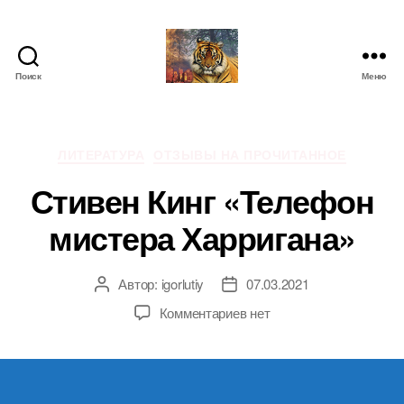
Поиск
Меню
IgorLutiy`s
Blog
Рубрики
ЛИТЕРАТУРА
ОТЗЫВЫ НА ПРОЧИТАННОЕ
Стивен Кинг «Телефон
мистера Харригана»
Автор:
igorlutiy
07.03.2021
Автор
Дата
записи
записи
к
Комментариев
нет
записи
Стивен
Кинг
«Телефон