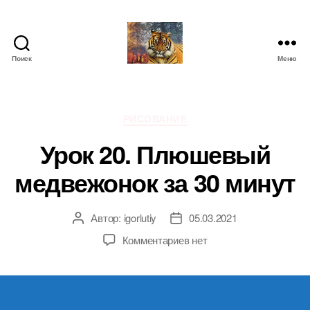
Поиск
Меню
IgorLutiy`s
Blog
Рубрики
РИСОВАНИЕ
Урок 20. Плюшевый
медвежонок за 30 минут
Автор:
igorlutiy
05.03.2021
Автор
Дата
записи
записи
к
Комментариев
нет
записи
Урок
20.
Плюшевый