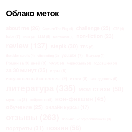
Облако меток
about me
(26)
challenge
(25)
Capture The Flag
(4)
CTF
(4)
non-fiction
(23)
habr
(7)
LLM
(5)
links
(3)
Morrowind
(3)
review
(137)
stepik
(30)
TES
(6)
youtube
(7)
the elder scrolls
(4)
Браузер
(4)
vibecoding
(3)
Роман за 30 дней
(8)
ЧАЭС
(4)
Чернобыль
(4)
годовщина
(4)
за 30 минут
(25)
игры
(8)
искусственный интеллект
(9)
итоги
(8)
как сделать
(6)
литература
(335)
мои стихи
(58)
нон-фикшен
(45)
музыка
(8)
нейросети
(5)
обучение
(25)
онлайн курсы
(17)
отзывы
(263)
повышение эффективности
(3)
поэзия
(58)
портреты
(31)