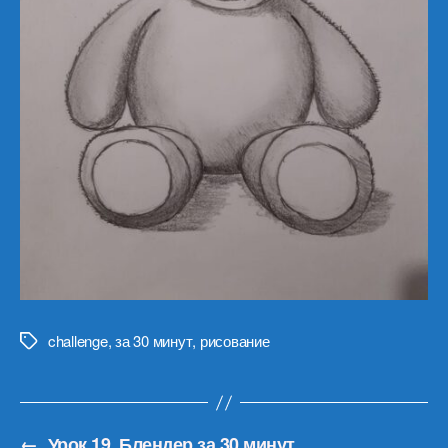
challenge
,
за 30 минут
,
рисование
Метки
←
Урок 19. Блендер за 30 минут