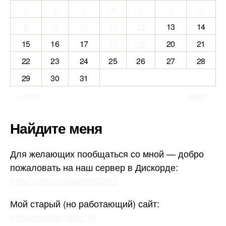
1
2
3
4
5
6
7
8
9
10
11
12
13
14
15
16
17
18
19
20
21
22
23
24
25
26
27
28
29
30
31
« Фев
Апр »
Найдите меня
Для желающих пообщаться со мной — добро
пожаловать на наш сервер в Дискорде:
https://discord.gg/adA29k2
Мой старый (но работающий) сайт:
http://modder.ucoz.ru