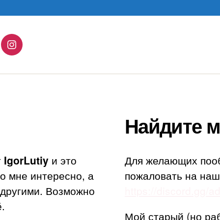
lingo
Instagram
Найдите м
т
IgorLutiy
и это
Для желающих поо
то мне интересно, а
пожаловать на наш
с другими. Возможно
https://discord.gg/
.
Мой старый (но ра