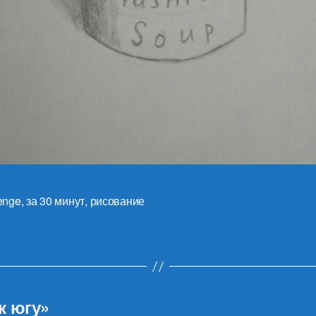
enge
,
за 30 минут
,
рисование
к югу»