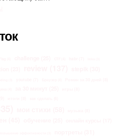
u
ток
challenge
(25)
habr
(7)
Flag
(4)
CTF
(4)
links
(3)
review
(137)
stepik
(30)
tion
(23)
Роман за 30 дней
(8)
youtube
(7)
Браузер
(4)
oding
(3)
за 30 минут
(25)
игры
(8)
щина
(4)
9)
итоги
(8)
как сделать
(6)
35)
мои стихи
(58)
музыка
(8)
ен
(45)
обучение
(25)
онлайн курсы
(17)
портреты
(31)
повышение эффективности
(3)