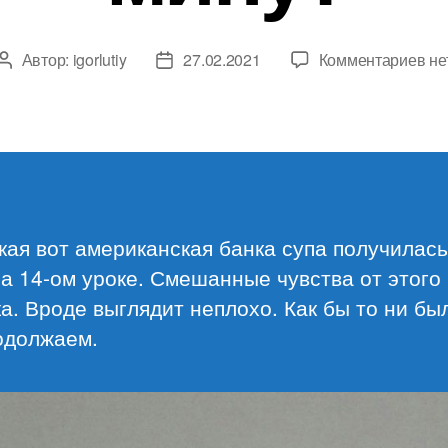
к
Автор:
igorlutiy
27.02.2021
Комментариев
не
Автор
Дата
за
записи
записи
Ур
14.
Ба
су
за
30
кая вот американская банка супа получилась
ми
а 14-ом уроке. Смешанные чувства от этого
а. Вроде выглядит неплохо. Как бы то ни б
одолжаем.