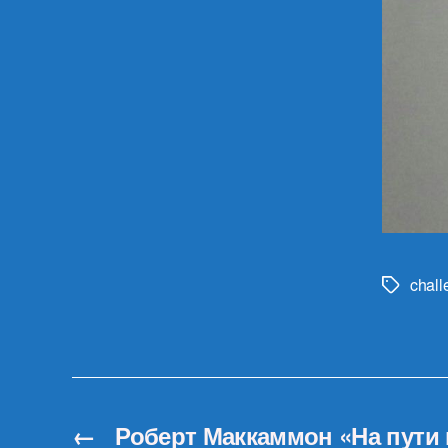
chall
Метки
←
Роберт Маккаммон «На пути 