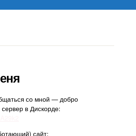
еня
бщаться со мной — добро
 сервер в Дискорде:
adA29k2
ботающий) сайт: