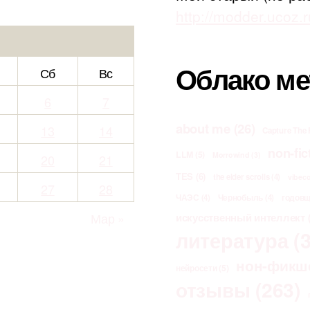
http://modder.ucoz.r
Облако ме
Сб
Вс
6
7
about me
(26)
13
14
Capture The 
non-fic
LLM
(5)
Morrowind
(3)
20
21
TES
(6)
the elder scrolls
(4)
vibec
27
28
ЧАЭС
(4)
Чернобыль
(4)
годов
Мар »
искусственный интеллект
(
литература
(3
нон-фикш
нейросети
(5)
отзывы
(263)