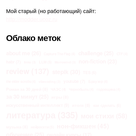
Мой старый (но работающий) сайт:
http://modder.ucoz.ru
Облако меток
about me
(26)
challenge
(25)
Capture The Flag
(4)
CTF
(4)
non-fiction
(23)
habr
(7)
LLM
(5)
links
(3)
Morrowind
(3)
review
(137)
stepik
(30)
TES
(6)
youtube
(7)
the elder scrolls
(4)
Браузер
(4)
vibecoding
(3)
Роман за 30 дней
(8)
ЧАЭС
(4)
Чернобыль
(4)
годовщина
(4)
за 30 минут
(25)
игры
(8)
искусственный интеллект
(9)
итоги
(8)
как сделать
(6)
литература
(335)
мои стихи
(58)
нон-фикшен
(45)
музыка
(8)
нейросети
(5)
обучение
(25)
онлайн курсы
(17)