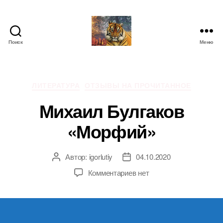
Поиск
Меню
IgorLutiy`s
Blog
Рубрики
ЛИТЕРАТУРА
ОТЗЫВЫ НА ПРОЧИТАННОЕ
Михаил Булгаков
«Морфий»
Автор:
igorlutiy
04.10.2020
Автор
Дата
записи
записи
к
Комментариев
нет
записи
Михаил
Булгаков
«Морфий»