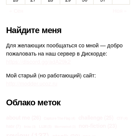
« Сен
Ноя »
Найдите меня
Для желающих пообщаться со мной — добро
пожаловать на наш сервер в Дискорде:
https://discord.gg/adA29k2
Мой старый (но работающий) сайт:
http://modder.ucoz.ru
Облако меток
about me
(26)
challenge
(25)
Capture The Flag
(4)
CTF
(4)
non-fiction
(23)
habr
(7)
LLM
(5)
links
(3)
Morrowind
(3)
review
(137)
stepik
(30)