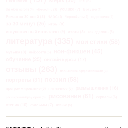
TES
(6)
youtube
(7)
the elder scrolls
(4)
Браузер
(4)
vibecoding
(3)
Роман за 30 дней
(8)
ЧАЭС
(4)
Чернобыль
(4)
годовщина
(4)
за 30 минут
(25)
игры
(8)
искусственный интеллект
(9)
итоги
(8)
как сделать
(6)
литература
(335)
мои стихи
(58)
нон-фикшен
(45)
музыка
(8)
нейросети
(5)
обучение
(25)
онлайн курсы
(17)
отзывы
(263)
повышение эффективности
(3)
поэзия
(58)
портреты
(31)
размышления
(16)
программирование
(6)
пятничное
(6)
рисование
(61)
сериалы
(6)
расширения браузеров
(3)
степик
(10)
фильмы
(7)
чтение
(5)