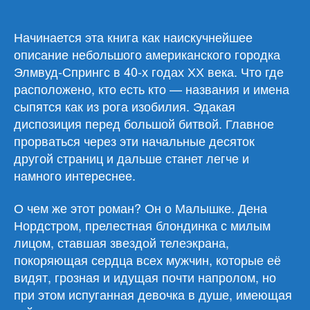
Флэгг
«Добро
пожаловать
Начинается эта книга как наискучнейшее
в
описание небольшого американского городка
мир,
Элмвуд-Спрингс в 40-х годах ХХ века. Что где
Малышка!»
расположено, кто есть кто — названия и имена
сыпятся как из рога изобилия. Эдакая
диспозиция перед большой битвой. Главное
прорваться через эти начальные десяток
другой страниц и дальше станет легче и
намного интереснее.
О чем же этот роман? Он о Малышке. Дена
Нордстром, прелестная блондинка с милым
лицом, ставшая звездой телеэкрана,
покоряющая сердца всех мужчин, которые её
видят, грозная и идущая почти напролом, но
при этом испуганная девочка в душе, имеющая