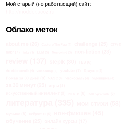
Мой старый (но работающий) сайт:
http://modder.ucoz.ru
Облако меток
about me
(26)
challenge
(25)
Capture The Flag
(4)
CTF
(4)
non-fiction
(23)
habr
(7)
LLM
(5)
links
(3)
Morrowind
(3)
review
(137)
stepik
(30)
TES
(6)
youtube
(7)
the elder scrolls
(4)
Браузер
(4)
vibecoding
(3)
Роман за 30 дней
(8)
ЧАЭС
(4)
Чернобыль
(4)
годовщина
(4)
за 30 минут
(25)
игры
(8)
искусственный интеллект
(9)
итоги
(8)
как сделать
(6)
литература
(335)
мои стихи
(58)
нон-фикшен
(45)
музыка
(8)
нейросети
(5)
обучение
(25)
онлайн курсы
(17)