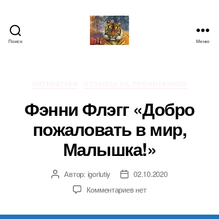
Поиск
Меню
IgorLutiy`s
Blog
Рубрики
ЛИТЕРАТУРА
ОТЗЫВЫ НА ПРОЧИТАННОЕ
Фэнни Флэгг «Добро
пожаловать в мир,
Малышка!»
Автор:
igorlutiy
02.10.2020
Автор
Дата
записи
записи
к
Комментариев
нет
записи
Фэнни