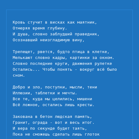
Кровь
стучит
в
Кровь стучит в висках как маятник,

висках
Отмеряя время глубину.

как
И душа, словно заблудший праведник,

маятник
Осознавший неизгладимую вину,

Трепещет, рвется, будто птица в клетке,

Мелькают словно кадры, картинки за окном.

Словно последние круги, движения рулетке

Остались... Чтобы понять - вокруг всё было 
сном.

Добро и зло, поступки, мысли, тени

Иллюзии, таблетки и мечты.

Все те, куда мы целились, мишени

Всё ложное, остались лишь кресты.

Закована в бетон людская память,

Гранит, ограда - вот и весь итог.

И вера по секунде будет таять,

Пока не сможешь сделать лишь глоток
