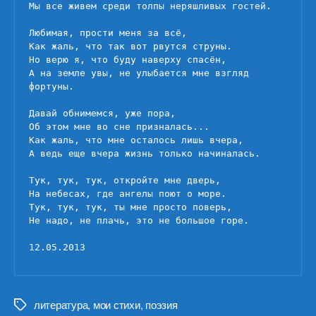
Мы все живем среди толпы неряшливых гостей.

Любимая, прости меня за всё,

Как жаль, что так вот рвутся струны.

Но верю я, что буду наверху спасён,

А на земле увы, не улыбается мне взгляд 
фортуны.

Давай обнимемся, уже пора,

Об этом мне во сне призналась...

Как жаль, что мне осталось лишь вчера,

А ведь еще вчера жизнь только начиналась.

Тук, тук, тук, откройте мне дверь,

На небесах, где ангелы поют о море.

Тук, тук, тук, ты мне просто поверь,

Не надо, не плачь, это не большое горе.

12.05.2013
литература
,
мои стихи
,
поэзия
Метки