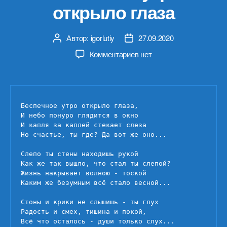
открыло глаза
Автор:
igorlutiy
27.09.2020
Автор
Дата
записи
записи
к
Комментариев
нет
записи
Беспечное
утро
открыло
Беспечное утро открыло глаза,

глаза
И небо понуро глядится в окно

И капля за каплей стекает слеза

Но счастье, ты где? Да вот же оно...

Слепо ты стены находишь рукой

Как же так вышло, что стал ты слепой?

Жизнь накрывает волною - тоской

Каким же безумным всё стало весной...

Стоны и крики не слышишь - ты глух

Радость и смех, тишина и покой,

Всё что осталось - души только слух...
