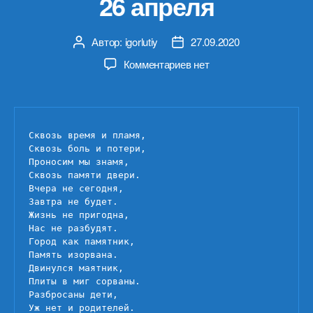
26 апреля
Автор:
igorlutiy
27.09.2020
Автор
Дата
записи
записи
к
Комментариев
нет
записи
26
апреля
Сквозь время и пламя,

Сквозь боль и потери,

Проносим мы знамя,

Сквозь памяти двери.

Вчера не сегодня,

Завтра не будет.

Жизнь не пригодна,

Нас не разбудят.

Город как памятник,

Память изорвана.

Двинулся маятник,

Плиты в миг сорваны.

Разбросаны дети,   

Уж нет и родителей.
