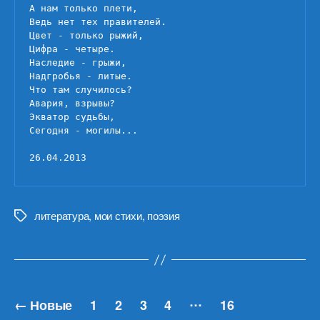
А нам только плети, 

Ведь нет тех правителей.

Цвет - только рыжий,

Цифра - четыре.

Наследие - грыжи,

Надгробья - литые.

Что там случилось?

Авария, взрывы?

Экватор судьбы,

Сегодня - могилы...

26.04.2013
литература
,
мои стихи
,
поэзия
Метки
Навигация
…
←
Новые
1
2
3
4
16