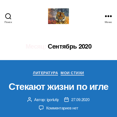
Поиск
Меню
IgorLutiy`s
Blog
Месяц:
Сентябрь 2020
Рубрики
ЛИТЕРАТУРА
МОИ СТИХИ
Стекают жизни по игле
Автор:
igorlutiy
27.09.2020
Автор
Дата
записи
записи
к
Комментариев
нет
записи