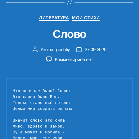
Рубрики
ЛИТЕРАТУРА
МОИ СТИХИ
Слово
Автор:
igorlutiy
27.09.2020
Автор
Дата
записи
записи
к
Комментариев
нет
записи
Слово
Что вначале было? Слово.

Это слово было Бог.

Только стало всё готово -

Целый мир создать он смог.

Значит слово это сила,

Живо, здраво и замри.

Ну а может и могила -

Морок, мор, еще умри.
