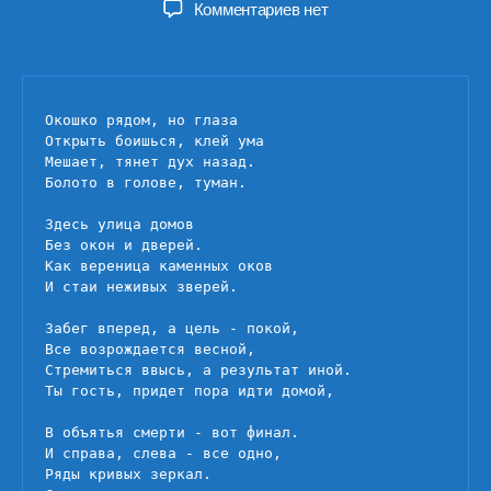
к
Комментариев
нет
записи
Жизнь
Окошко рядом, но глаза

Открыть боишься, клей ума

Мешает, тянет дух назад.

Болото в голове, туман.

Здесь улица домов

Без окон и дверей.

Как вереница каменных оков

И стаи неживых зверей.

Забег вперед, а цель - покой,

Все возрождается весной,

Стремиться ввысь, а результат иной.

Ты гость, придет пора идти домой,

В объятья смерти - вот финал.

И справа, слева - все одно,

Ряды кривых зеркал.
