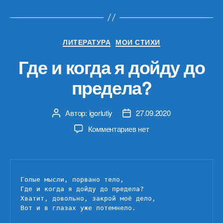
Рубрики
ЛИТЕРАТУРА
МОИ СТИХИ
Где и когда я дойду до
предела?
Автор:
igorlutiy
27.09.2020
Автор
Дата
записи
записи
к
Комментариев
нет
записи
Где
и
когда
Голые мысли, порвано тело,

я
Где и когда я дойду до предела?

дойду
Хватит, довольно, закрой моё дело,

до
Вот и в глазах уже потемнело.

предела?