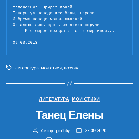
Успокоения. Придет покой.

Теперь уж позади все беды, горечи.

И бремя позади молвы людской.

Осталось лишь одеть из древа поручи

     И с миром возвратиться в мир иной...

09.03.2013
литература
,
мои стихи
,
поэзия
Метки
Рубрики
ЛИТЕРАТУРА
МОИ СТИХИ
Танец Елены
Автор:
igorlutiy
27.09.2020
Автор
Дата
записи
записи