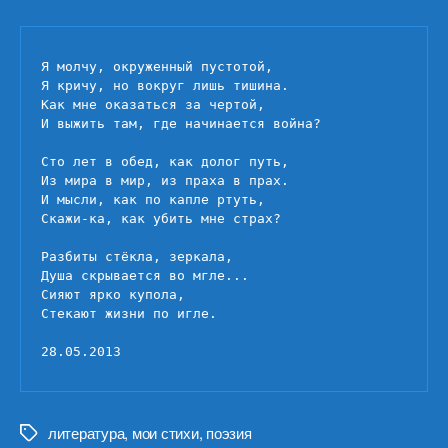
Стекают
жизни
по
Я молчу, окруженный пустотой,

игле
Я кричу, но вокруг лишь тишина.

Как мне оказаться за чертой,

И выжить там, где начинается война?

Сто лет в обед, как долог путь,

Из мира в мир, из праха в прах.

И мысли, как по капле ртуть,

Скажи-ка, как убить мне страх?

Разбиты стёкла, зеркала,

Душа скрывается во мгле...

Сияют ярко купола,

Стекают жизни по игле.

28.05.2013
литература
,
мои стихи
,
поэзия
Метки