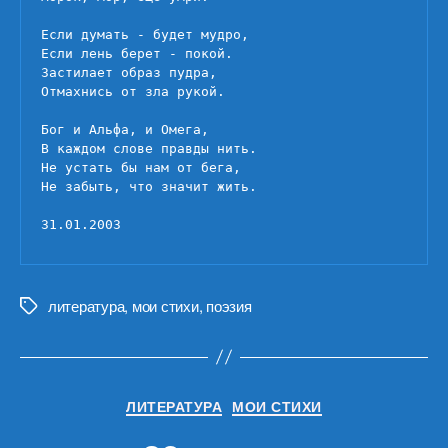
Если думать - будет мудро,

Если лень берет - покой.

Застилает образ пудра,

Отмахнись от зла рукой.

Бог и Альфа, и Омега,

В каждом слове правды нить.

Не устать бы нам от бега,

Не забыть, что значит жить.

31.01.2003
литература
,
мои стихи
,
поэзия
Метки
Рубрики
ЛИТЕРАТУРА
МОИ СТИХИ