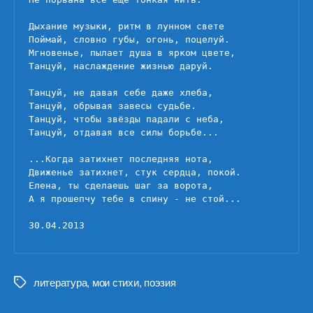
Дыхание музыки, ритм в лунном свете

Поймай, словно губы, огонь, поцелуй.

Мгновенье, пылает душа в ярком цвете,

Танцуй, наслаждение жизнью даруй.

Танцуй, не давая себе даже хлеба,

Танцуй, обрывая завесы судьбе.

Танцуй, чтобы звёзды падали с неба,

Танцуй, отдавая все силы борьбе...

...Когда затихнет последняя нота,

Движенье затихнет, стук сердца, покой.

Елена, ты сделаешь шаг за ворота,

А я прошепчу тебе в спину - не стой...

30.04.2013
литература
,
мои стихи
,
поэзия
Метки