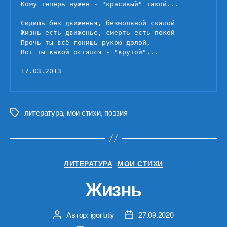
Кому теперь нужен - "красивый" такой...

Сидишь без движенья, безмолвной скалой

Жизнь есть движенье, смерть есть покой

Прочь ты всё гонишь рукою долой,

Вот ты какой остался - "крутой"...

17.03.2013
литература
,
мои стихи
,
поэзия
Метки
Рубрики
ЛИТЕРАТУРА
МОИ СТИХИ
Жизнь
Автор:
igorlutiy
27.09.2020
Автор
Дата
записи
записи