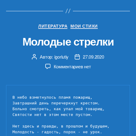
Рубрики
ЛИТЕРАТУРА
МОИ СТИХИ
Молодые стрелки
Автор:
igorlutiy
27.09.2020
Автор
Дата
записи
записи
к
Комментариев
нет
записи
Молодые
стрелки
В небо взметнулось пламя пожарищ,

Завтрашний день перечеркнут крестом.

Больно смотреть, как упал мой товарищ,

Святости нет в этом месте пустом.

Нет здесь и правды, в прошлом и будущем,

Молодость - гадость, порок - не урок.
