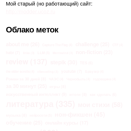
Мой старый (но работающий) сайт:
http://modder.ucoz.ru
Облако меток
about me
(26)
challenge
(25)
Capture The Flag
(4)
CTF
(4)
non-fiction
(23)
habr
(7)
LLM
(5)
links
(3)
Morrowind
(3)
review
(137)
stepik
(30)
TES
(6)
youtube
(7)
the elder scrolls
(4)
Браузер
(4)
vibecoding
(3)
Роман за 30 дней
(8)
ЧАЭС
(4)
Чернобыль
(4)
годовщина
(4)
за 30 минут
(25)
игры
(8)
искусственный интеллект
(9)
итоги
(8)
как сделать
(6)
литература
(335)
мои стихи
(58)
нон-фикшен
(45)
музыка
(8)
нейросети
(5)
обучение
(25)
онлайн курсы
(17)