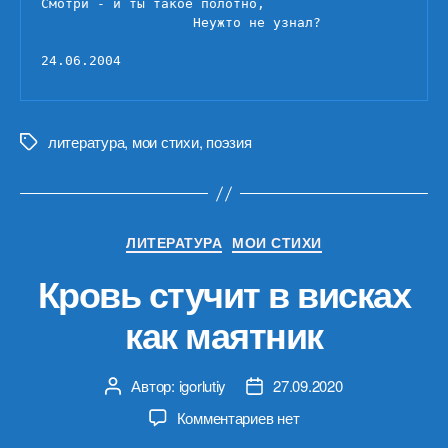
Смотри - и ты такое полотно,

                   Неужто не узнал?

24.06.2004
литература
,
мои стихи
,
поэзия
Метки
Рубрики
ЛИТЕРАТУРА
МОИ СТИХИ
Кровь стучит в висках
как маятник
Автор:
igorlutiy
27.09.2020
Автор
Дата
записи
записи
к
Комментариев
нет
записи