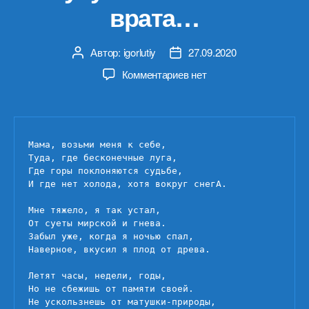
врата…
Автор:
igorlutiy
27.09.2020
Автор
Дата
записи
записи
к
Комментариев
нет
записи
Такое
чувство,
что
Мама, возьми меня к себе,

я
Туда, где бесконечные луга,

стучусь
Где горы поклоняются судьбе,

в
И где нет холода, хотя вокруг снегА.

небесные
врата…
Мне тяжело, я так устал,

От суеты мирской и гнева.

Забыл уже, когда я ночью спал,

Наверное, вкусил я плод от древа.

Летят часы, недели, годы,

Но не сбежишь от памяти своей.

Не ускользнешь от матушки-природы,
