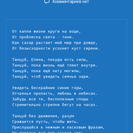
к
Комментариев
нет
записи
Танец
Елены
От капли жизни круги на воде,

От проблеска света - тени.

Как сахар растает мой мир при дожде,

От безысходности усохнет куст сирени.

Танцуй, Елена, покуда есть силы,

Танцуй, пока жизнь ещё тлеет внутри.

Танцуй, пока ещё нету могилы,

Танцуй, чтоб увидеть сиянье зари.

Увидеть бескрайние синие горы,

Отчаянья пропасть, любовь в небесах.

Забудь все те, бесполезные споры -

Стремительно стрелки бегут на часах.

Танцуй без движения, разум

Сражается пусть, чтобы жить.

Прислушайся к нежным и ласковым фразам,

Не порвана всё еще тонкая нить.
