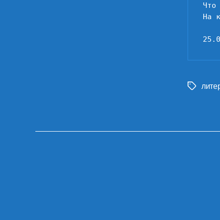
Что
На 
25.
лите
Метки