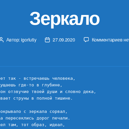
Зеркало
к
Автор:
igorlutiy
27.09.2020
Комментариев
не
Автор
Дата
за
записи
записи
Зе
ет так - встречаешь человека,

ущаешь где-то в глубине,

 он отзвучие твоей души и словно дека,

вает струны в полной тишине.

окрывало с зеркала сорвал,

а пересеклись дорог печали.

ел там, тот образ, идеал,
