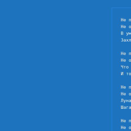
Не п
Не о
В ум
Захл
Не п
Не 
Что
И то
Не п
Не 
Лун
Шага
Не п
Не 