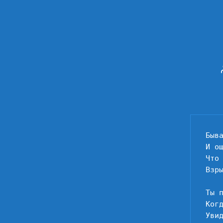
Быва
И ощ
Что
Взры
Ты п
Когд
Увид