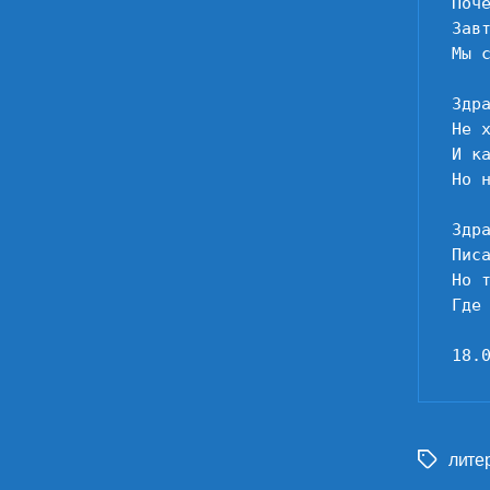
Поч
Зав
Мы 
Здр
Не 
И к
Но 
Здр
Пис
Но 
Где 
18.
лите
Метки