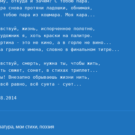
ему, откуда и зачем? С тобою пара.

тра снова протяни ладошки, обнимая,

с тобою пара из кошмара. Моя кара...

авствуй, жизнь, испорченное полотно,

художник я, хоть краски на палитре.

артина - это не кино, а в горле не вино...

на граните имена, словно в финальном титре...

авствуй, смерть, нужна ты, чтобы жить,

ать сюжет, сонет, в стихах триплет...

ты! Внезапно обрываешь жизни нить,

всё равно, всё суета - сует...

08.2014
ратура
,
мои стихи
,
поэзия