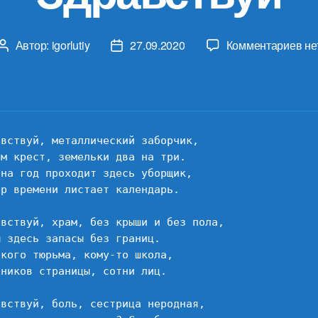
к
Автор:
igorlutiy
27.09.2020
Комментариев
не
Автор
Дата
за
записи
записи
Зд
вствуй, металлический заборчик,

м крест, земельки два на три.

на год проходит здесь уборщик,

р времени листает календарь.

авствуй, храм, без крыши и без пола,

 здесь запасы без границ.

кого тюрьма, кому-то школа,

ников страницы, сотни лиц.

авствуй, боль, сестрица неродная,
