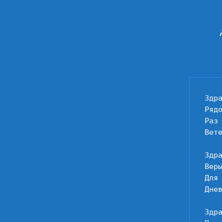
Здра
Рядо
Раз 
Вете
Здр
Веры
Для 
Днев
Здр