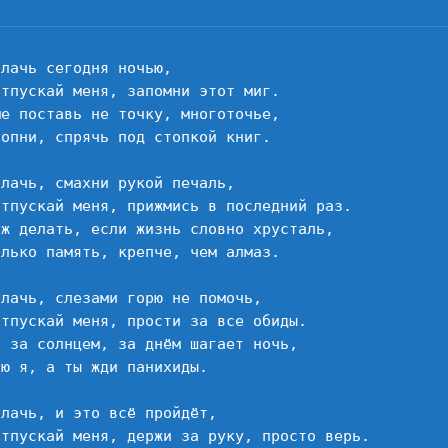
пл
лачь сегодня ночью,

тпускай меня, запомни этот миг.

е поставь не точку, многоточье,

опни, спрячь под стопкой книг.

лачь, смахни рукой печаль,

отпускай меня, прижмись в последний раз.

 ж делать, если жизнь словно хрусталь,

лько память, крепче, чем алмаз.

лачь, слезами горю не помочь,

отпускай меня, прости за все обиды.

а за солнцем, за днём шагает ночь,

ю я, а ты жди панихиды.

лачь, и это всё пройдёт,

отпускай меня, держи за руку, просто верь.
