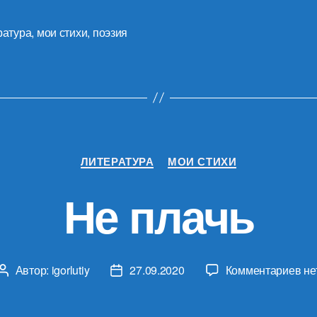
ратура
,
мои стихи
,
поэзия
Рубрики
ЛИТЕРАТУРА
МОИ СТИХИ
Не плачь
к
Автор:
igorlutiy
27.09.2020
Комментариев
не
Автор
Дата
за
записи
записи
Не