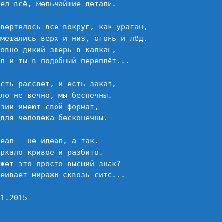
ел всё, мельчайшие детали.

авертелось все вокруг, как ураган,

емешались верх и низ, огонь и лёд.

овно дикий зверь в капкан,

л и ты в подобный переплёт...

сть рассвет, и есть закат,

ло не вечно, мы беспечны.

зии имеют свой формат,

для человека бесконечны.

еал - не идеал, а так.

ркало кривое и разбито.

жет это просто высший знак?

еивает миражи сквозь сито...

01.2015