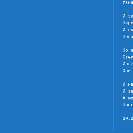
Увид
И з
Пер
И сл
Попа
Но е
Стек
Иллю
Они 
И ид
И зе
А мо
Прос
09.