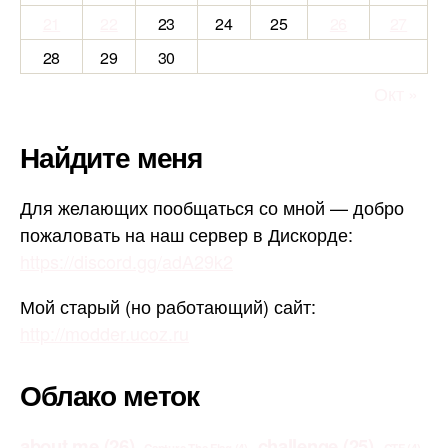
21
22
23
24
25
26
27
28
29
30
Окт »
Найдите меня
Для желающих пообщаться со мной — добро
пожаловать на наш сервер в Дискорде:
https://discord.gg/adA29k2
Мой старый (но работающий) сайт:
http://modder.ucoz.ru
Облако меток
about me
(26)
challenge
(25)