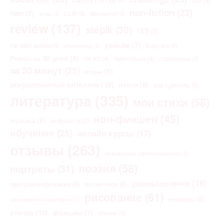
Capture The Flag
(4)
CTF
(4)
non-fiction
(23)
habr
(7)
LLM
(5)
links
(3)
Morrowind
(3)
review
(137)
stepik
(30)
TES
(6)
youtube
(7)
the elder scrolls
(4)
Браузер
(4)
vibecoding
(3)
Роман за 30 дней
(8)
ЧАЭС
(4)
Чернобыль
(4)
годовщина
(4)
за 30 минут
(25)
игры
(8)
искусственный интеллект
(9)
итоги
(8)
как сделать
(6)
литература
(335)
мои стихи
(58)
нон-фикшен
(45)
музыка
(8)
нейросети
(5)
обучение
(25)
онлайн курсы
(17)
отзывы
(263)
повышение эффективности
(3)
поэзия
(58)
портреты
(31)
размышления
(16)
программирование
(6)
пятничное
(6)
рисование
(61)
сериалы
(6)
расширения браузеров
(3)
степик
(10)
фильмы
(7)
чтение
(5)