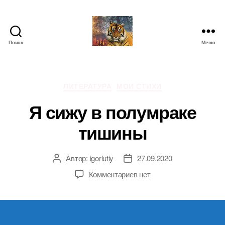
Поиск
Меню
IgorLutiy`s
Blog
Рубрики
ЛИТЕРАТУРА
МОИ СТИХИ
Я сижу в полумраке
тишины
Автор:
igorlutiy
27.09.2020
Автор
Дата
записи
записи
к
Комментариев
нет
записи
Я
сижу
в