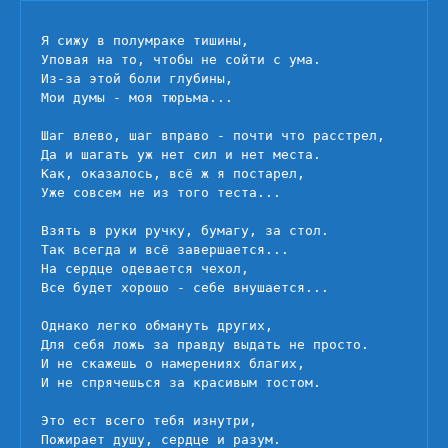
полумраке
тишины
Я сижу в полумраке тишины,

Уповая на то, чтобы не сойти с ума.

Из-за этой боли глубины,

Мои думы - моя тюрьма...

Шаг влево, шаг вправо - почти что расстрел,

Да и шагать уж нет сил и нет места.

Как, оказалось, всё ж я постарел,

Уже совсем не из того теста...

Взять в руки ручку, бумагу, за стол.

Так всегда и всё завершается...

На сердце одевается чехол,

Все будет хорошо - себе внушается...

Однако легко обмануть других,

Для себя ложь за правду выдать не просто.

И не скажешь о намерениях благих,

И не спрячешься за красивым тостом.

Это ест всего тебя изнутри,

Пожирает душу, сердце и разум.
