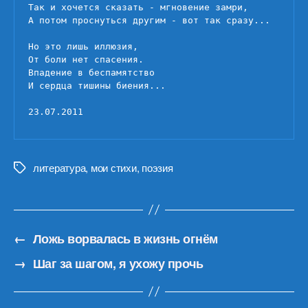
Так и хочется сказать - мгновение замри,

А потом проснуться другим - вот так сразу...

Но это лишь иллюзия,

От боли нет спасения.

Впадение в беспамятство

И сердца тишины биения...

23.07.2011
литература
,
мои стихи
,
поэзия
Метки
←
Ложь ворвалась в жизнь огнём
→
Шаг за шагом, я ухожу прочь