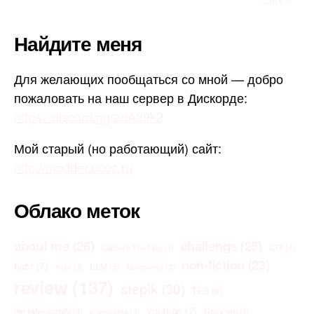
Найдите меня
Для желающих пообщаться со мной — добро
пожаловать на наш сервер в Дискорде:
https://discord.gg/adA29k2
Мой старый (но работающий) сайт:
http://modder.ucoz.ru
Облако меток
about me
(26)
challenge
(25)
Capture The Flag
(4)
CTF
(4)
non-fiction
(23)
habr
(7)
LLM
(5)
links
(3)
Morrowind
(3)
review
(137)
stepik
(30)
TES
(6)
youtube
(7)
the elder scrolls
(4)
Браузер
(4)
vibecoding
(3)