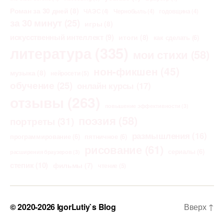
Роман за 30 дней
(8)
ЧАЭС
(4)
Чернобыль
(4)
годовщина
(4)
за 30 минут
(25)
игры
(8)
искусственный интеллект
(9)
итоги
(8)
как сделать
(6)
литература
(335)
мои стихи
(58)
нон-фикшен
(45)
музыка
(8)
нейросети
(5)
обучение
(25)
онлайн курсы
(17)
отзывы
(263)
повышение эффективности
(3)
поэзия
(58)
портреты
(31)
размышления
(16)
программирование
(6)
пятничное
(6)
рисование
(61)
сериалы
(6)
расширения браузеров
(3)
степик
(10)
фильмы
(7)
чтение
(5)
© 2020-2026
IgorLutiy`s Blog
Вверх
↑