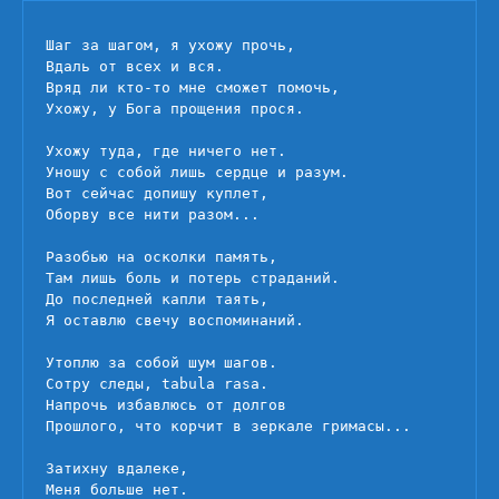
я
ухожу
Шаг за шагом, я ухожу прочь,

прочь
Вдаль от всех и вся.

Вряд ли кто-то мне сможет помочь,

Ухожу, у Бога прощения прося.

Ухожу туда, где ничего нет.

Уношу с собой лишь сердце и разум.

Вот сейчас допишу куплет,

Оборву все нити разом...

Разобью на осколки память,

Там лишь боль и потерь страданий.

До последней капли таять,

Я оставлю свечу воспоминаний.

Утоплю за собой шум шагов.

Сотру следы, tabula rasa.

Напрочь избавлюсь от долгов

Прошлого, что корчит в зеркале гримасы...

Затихну вдалеке,

Меня больше нет.
