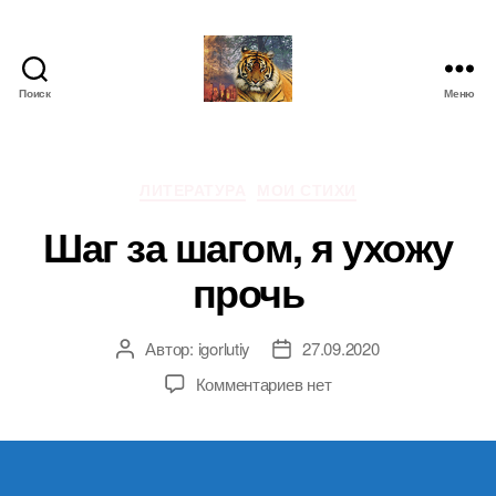
Поиск
Меню
IgorLutiy`s
Blog
Рубрики
ЛИТЕРАТУРА
МОИ СТИХИ
Шаг за шагом, я ухожу
прочь
Автор:
igorlutiy
27.09.2020
Автор
Дата
записи
записи
к
Комментариев
нет
записи
Шаг
за
шагом,