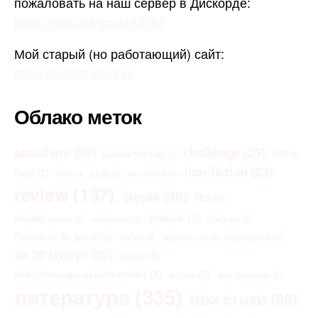
пожаловать на наш сервер в Дискорде:
https://discord.gg/adA29k2
Мой старый (но работающий) сайт:
http://modder.ucoz.ru
Облако меток
about me
(26)
challenge
(25)
Capture The Flag
(4)
CTF
(4)
non-fiction
(23)
habr
(7)
LLM
(5)
links
(3)
Morrowind
(3)
review
(137)
stepik
(30)
TES
(6)
youtube
(7)
the elder scrolls
(4)
Браузер
(4)
vibecoding
(3)
Роман за 30 дней
(8)
ЧАЭС
(4)
Чернобыль
(4)
годовщина
(4)
за 30 минут
(25)
игры
(8)
искусственный интеллект
(9)
итоги
(8)
как сделать
(6)
литература
(335)
мои стихи
(58)