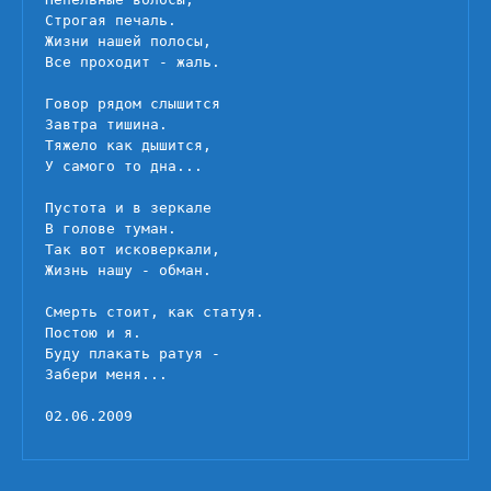
Строгая печаль.

Жизни нашей полосы,

Все проходит - жаль.

Говор рядом слышится

Завтра тишина.

Тяжело как дышится,

У самого то дна...

Пустота и в зеркале

В голове туман.

Так вот исковеркали,

Жизнь нашу - обман.

Смерть стоит, как статуя.

Постою и я.

Буду плакать ратуя -

Забери меня...

02.06.2009