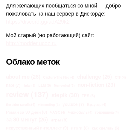
Для желающих пообщаться со мной — добро
пожаловать на наш сервер в Дискорде:
https://discord.gg/adA29k2
Мой старый (но работающий) сайт:
http://modder.ucoz.ru
Облако меток
about me
(26)
challenge
(25)
Capture The Flag
(4)
CTF
(4)
non-fiction
(23)
habr
(7)
LLM
(5)
links
(3)
Morrowind
(3)
review
(137)
stepik
(30)
TES
(6)
youtube
(7)
the elder scrolls
(4)
Браузер
(4)
vibecoding
(3)
Роман за 30 дней
(8)
ЧАЭС
(4)
Чернобыль
(4)
годовщина
(4)
за 30 минут
(25)
игры
(8)
искусственный интеллект
(9)
итоги
(8)
как сделать
(6)