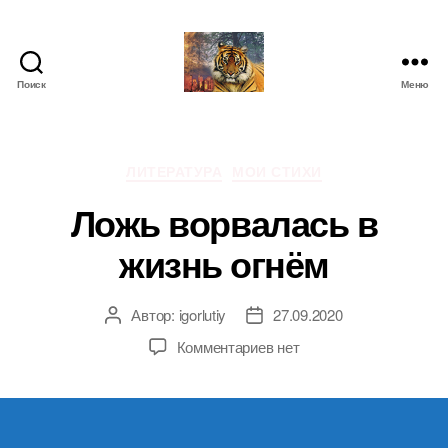
Поиск
Меню
IgorLutiy`s
Blog
Рубрики
ЛИТЕРАТУРА
МОИ СТИХИ
Ложь ворвалась в
жизнь огнём
Автор:
igorlutiy
27.09.2020
Автор
Дата
записи
записи
к
Комментариев
нет
записи
Ложь
ворвалась
в