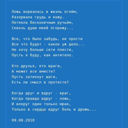
жизнь
огнём
Ложь ворвалась в жизнь огнём,

Разорвала грудь и кожу.

Потекла бесконечным ручьём,

Сквозь души моей огорожу...

Все, что было забудь, не прости

Все что будет - какое уж дело...

Не хочу больше сети плести,

Пусть я буду, как антитело.

Кто друзья, кто враги,

А может все вместе?

Пусть затихнут шаги,

Есть ли смысл в протесте?

Когда друг и вдруг - враг,

Когда правда вдруг - ложь,

И вокруг один только мрак,

Только в сердце вдруг боль и дрожь...

09.08.2010