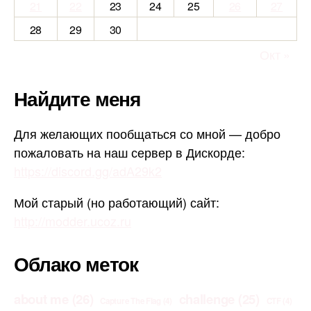
21
22
23
24
25
26
27
28
29
30
Окт »
Найдите меня
Для желающих пообщаться со мной — добро
пожаловать на наш сервер в Дискорде:
https://discord.gg/adA29k2
Мой старый (но работающий) сайт:
http://modder.ucoz.ru
Облако меток
about me
(26)
challenge
(25)
Capture The Flag
(4)
CTF
(4)