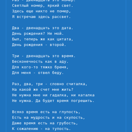
Светлый номер, яркий свет.

Здесь еще никто не помер,

Я встречаю здесь рассвет.

Два - двенадцать это дата.

День рождения? Не мой.

Был, теперь же как цитата,

День рождения - второй.

Три - двенадцать это время.

Бесконечность как в аду.

Для кого-то тяжко бремя,

Для меня - отвел беду.

Раз, два, три - словно считалка,

На какой же счет мне жить?

Не нужна мне ни гадалка, ни каталка

Не нужна. Да будет время погрешить.

Всяко время есть на глупость,

Есть на мудрость и на скупость,

Даже время есть на грубость,

К сожалению - на тупость.
