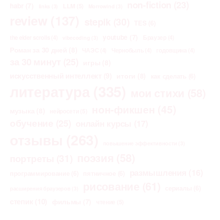
non-fiction
(23)
habr
(7)
LLM
(5)
links
(3)
Morrowind
(3)
review
(137)
stepik
(30)
TES
(6)
youtube
(7)
the elder scrolls
(4)
Браузер
(4)
vibecoding
(3)
Роман за 30 дней
(8)
ЧАЭС
(4)
Чернобыль
(4)
годовщина
(4)
за 30 минут
(25)
игры
(8)
искусственный интеллект
(9)
итоги
(8)
как сделать
(6)
литература
(335)
мои стихи
(58)
нон-фикшен
(45)
музыка
(8)
нейросети
(5)
обучение
(25)
онлайн курсы
(17)
отзывы
(263)
повышение эффективности
(3)
поэзия
(58)
портреты
(31)
размышления
(16)
программирование
(6)
пятничное
(6)
рисование
(61)
сериалы
(6)
расширения браузеров
(3)
степик
(10)
фильмы
(7)
чтение
(5)