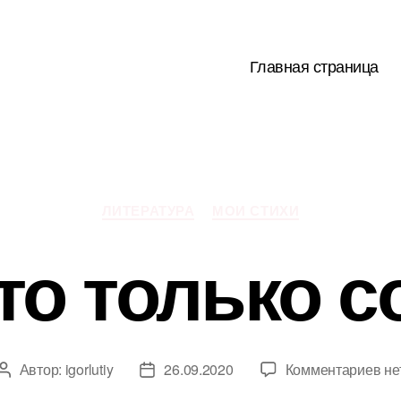
Главная страница
Рубрики
ЛИТЕРАТУРА
МОИ СТИХИ
то только с
к
Автор:
igorlutiy
26.09.2020
Комментариев
не
Автор
Дата
за
записи
записи