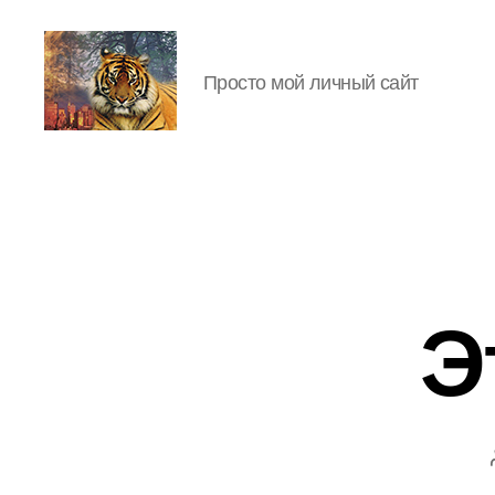
Просто мой личный сайт
IgorLutiy`s
Blog
Э