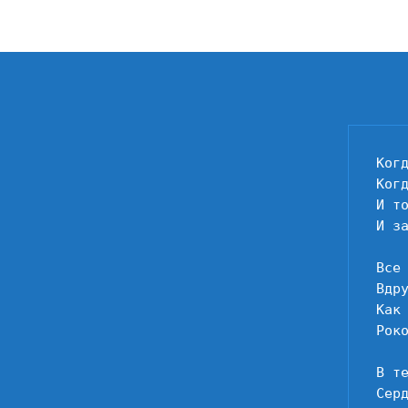
Ког
Ког
И то
И за
Все
Вдр
Как
Рок
В т
Серд