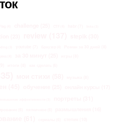
ток
challenge
(25)
habr
(7)
Flag
(4)
CTF
(4)
links
(3)
review
(137)
stepik
(30)
tion
(23)
Роман за 30 дней
(8)
youtube
(7)
Браузер
(4)
oding
(3)
за 30 минут
(25)
игры
(8)
щина
(4)
9)
итоги
(8)
как сделать
(6)
35)
мои стихи
(58)
музыка
(8)
ен
(45)
обучение
(25)
онлайн курсы
(17)
портреты
(31)
повышение эффективности
(3)
размышления
(16)
ирование
(6)
пятничное
(6)
ование
(61)
степик
(10)
сериалы
(6)