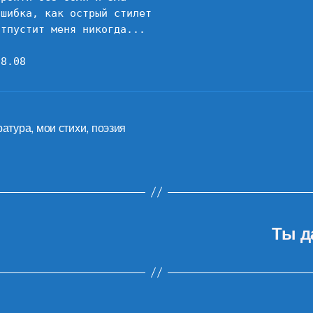
шибка, как острый стилет

тпустит меня никогда...

08.08
ратура
,
мои стихи
,
поэзия
Ты д