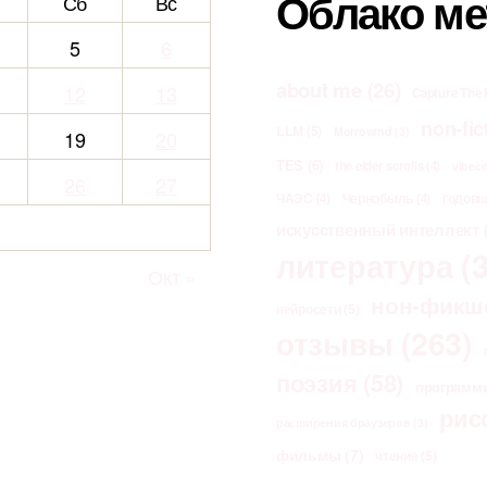
Облако ме
Сб
Вс
5
6
about me
(26)
12
13
Capture The 
non-fic
LLM
(5)
Morrowind
(3)
19
20
TES
(6)
the elder scrolls
(4)
vibec
26
27
ЧАЭС
(4)
Чернобыль
(4)
годов
искусственный интеллект
(
литература
(3
Окт »
нон-фикш
нейросети
(5)
отзывы
(263)
поэзия
(58)
программ
рис
расширения браузеров
(3)
фильмы
(7)
чтение
(5)