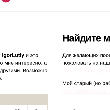
Найдите м
т
IgorLutiy
и это
Для желающих поо
то мне интересно, а
пожаловать на наш
с другими. Возможно
https://discord.gg/
.
Мой старый (но ра
http://modder.ucoz.r