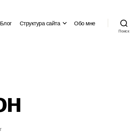
Блог
Структура сайта
Обо мне
Поиск
он
т
писи