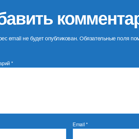
бавить коммента
ес email не будет опубликован.
Обязательные поля по
арий
*
Email
*