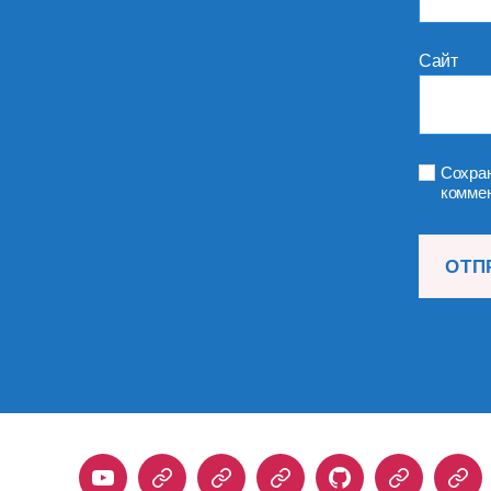
Сайт
Сохран
коммен
Youtube
Telegram
Stepik
Habr
Github
Samlib
Duo