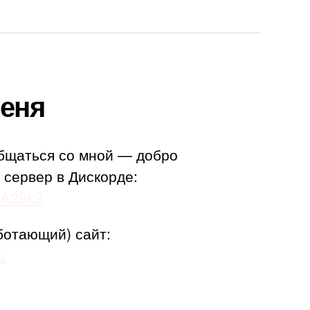
еня
бщаться со мной — добро
 сервер в Дискорде:
adA29k2
ботающий) сайт:
u