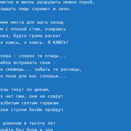
аметно и жизнь разрушить можно порой,

лышать лишь скрежет и звон.

мне места для шага назад

м с плахой стою, озираюсь

ова, будто грома раскат

я каюсь, я каюсь. Я КАЮСЬ!

лова - словно те птицы...

ибки исправить свои -

е сможешь... забыть те ресницы,

к пели для вас соловьи...

езы текут по щекам,

х нет лжи, они не соврут

азбитым святым горшкам

ови ступни босЫе пройдут

 длинною в тысячу лет

ройти без боли и зла
