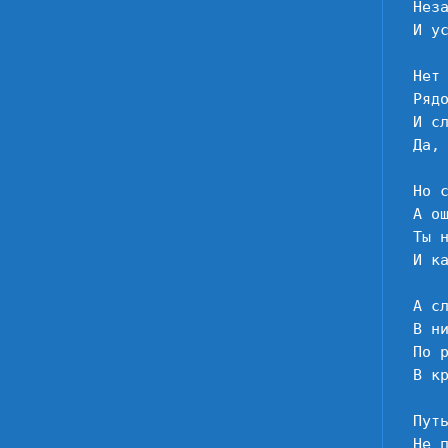
Нез
И ус
Нет 
Рядо
И сл
Да, 
Но с
А ош
Ты н
И ка
А сл
В ни
По р
В кр
Путь
Не п