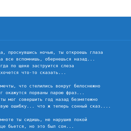
Эт
то
со
да, проснувшись ночью, ты откроешь глаза

да все вспомнишь, обернешься назад...

гда по щеке заструится слеза

хочется что-то сказать...

 мечты, что стелились вокруг белоснежно

уг окажутся порваны парою фраз...

 ты мог совершить год назад безмятежно

овую ошибку... что ж теперь сонный сказ....

емноте ты сидишь, не нарушив покой

це бьется, но это был сон...
