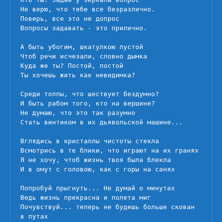
Не верю, что тебе все безразлично.

Поверь, все это не допрос

Вопросы задавать - это прилично.

А быть убогим, шкатулкою пустой

Чтоб речи исчезали, словно дымка

Куда же ты? Постой, постой

Ты хочешь жить как невидимка?

Среди толпы, что шествует бездумно?

И быть рабом того, кто на вершине?

Не думаю, что это так разумно

Стать винтиком в их дьявольской машине...

Вглядись в кристаллы чистоты стекла

Всмотрись в те блики, что играют на их гранях

Я не хочу, чтоб жизнь твоя была блекла

И в омут с головою, как с горы на санях

Попробуй прыгнуть... Не думай о минутах

Ведь жизнь прекрасна и полета миг

Почувствуй... теперь не будешь больше скован 
в путах
