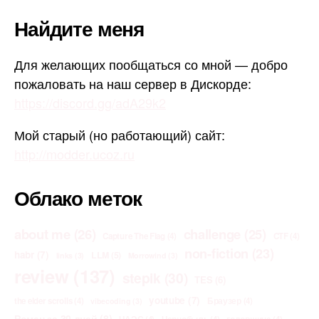
Найдите меня
Для желающих пообщаться со мной — добро
пожаловать на наш сервер в Дискорде:
https://discord.gg/adA29k2
Мой старый (но работающий) сайт:
http://modder.ucoz.ru
Облако меток
about me
(26)
challenge
(25)
Capture The Flag
(4)
CTF
(4)
non-fiction
(23)
habr
(7)
LLM
(5)
links
(3)
Morrowind
(3)
review
(137)
stepik
(30)
TES
(6)
youtube
(7)
the elder scrolls
(4)
Браузер
(4)
vibecoding
(3)
Роман за 30 дней
(8)