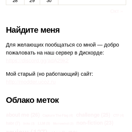
28
29
30
Окт »
Найдите меня
Для желающих пообщаться со мной — добро
пожаловать на наш сервер в Дискорде:
https://discord.gg/adA29k2
Мой старый (но работающий) сайт:
http://modder.ucoz.ru
Облако меток
about me
(26)
challenge
(25)
Capture The Flag
(4)
CTF
(4)
non-fiction
(23)
habr
(7)
LLM
(5)
links
(3)
Morrowind
(3)
review
(137)