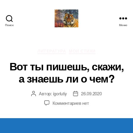
Поиск
Меню
IgorLutiy`s
Blog
Рубрики
ЛИТЕРАТУРА
МОИ СТИХИ
Вот ты пишешь, скажи,
а знаешь ли о чем?
Автор:
igorlutiy
26.09.2020
Автор
Дата
записи
записи
к
Комментариев
нет
записи
Вот
ты
пишешь,