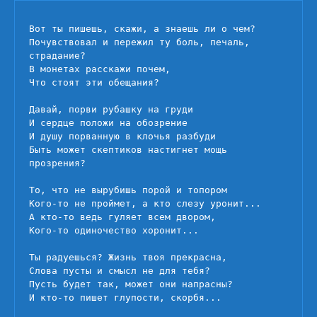
скажи,
а
Вот ты пишешь, скажи, а знаешь ли о чем?

знаешь
Почувствовал и пережил ту боль, печаль, 
ли
страдание?

о
В монетах расскажи почем,

чем?
Что стоят эти обещания?

Давай, порви рубашку на груди

И сердце положи на обозрение

И душу порванную в клочья разбуди

Быть может скептиков настигнет мощь 
прозрения?

То, что не вырубишь порой и топором

Кого-то не проймет, а кто слезу уронит...

А кто-то ведь гуляет всем двором,

Кого-то одиночество хоронит...

Ты радуешься? Жизнь твоя прекрасна,

Слова пусты и смысл не для тебя?

Пусть будет так, может они напрасны?

И кто-то пишет глупости, скорбя...
