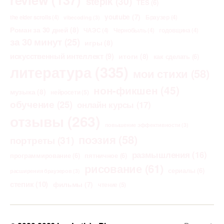
stepik
(30)
TES
(6)
youtube
(7)
the elder scrolls
(4)
Браузер
(4)
vibecoding
(3)
Роман за 30 дней
(8)
ЧАЭС
(4)
Чернобыль
(4)
годовщина
(4)
за 30 минут
(25)
игры
(8)
искусственный интеллект
(9)
итоги
(8)
как сделать
(6)
литература
(335)
мои стихи
(58)
нон-фикшен
(45)
музыка
(8)
нейросети
(5)
обучение
(25)
онлайн курсы
(17)
отзывы
(263)
повышение эффективности
(3)
поэзия
(58)
портреты
(31)
размышления
(16)
программирование
(6)
пятничное
(6)
рисование
(61)
сериалы
(6)
расширения браузеров
(3)
степик
(10)
фильмы
(7)
чтение
(5)