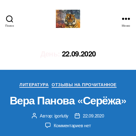
Поиск
Меню
IgorLutiy`s
Blog
День:
22.09.2020
Рубрики
ЛИТЕРАТУРА
ОТЗЫВЫ НА ПРОЧИТАННОЕ
Вера Панова «Серёжа»
Автор:
igorlutiy
22.09.2020
Автор
Дата
записи
записи
к
Комментариев
нет
записи