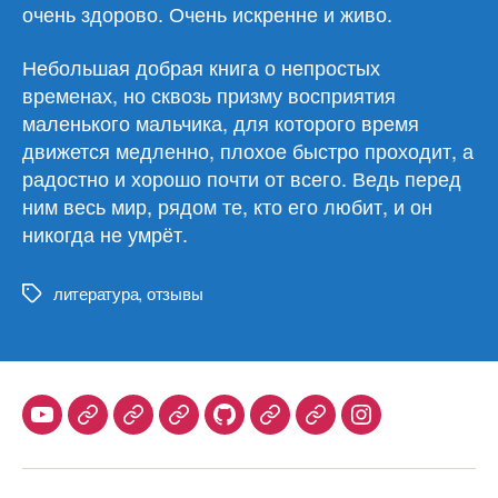
очень здорово. Очень искренне и живо.
Небольшая добрая книга о непростых
временах, но сквозь призму восприятия
маленького мальчика, для которого время
движется медленно, плохое быстро проходит, а
радостно и хорошо почти от всего. Ведь перед
ним весь мир, рядом те, кто его любит, и он
никогда не умрёт.
литература
,
отзывы
Метки
Youtube
Telegram
Stepik
Habr
Github
Samlib
Duolingo
Instagram