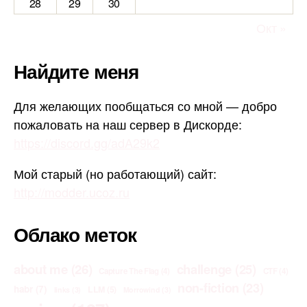
28
29
30
Окт »
Найдите меня
Для желающих пообщаться со мной — добро
пожаловать на наш сервер в Дискорде:
https://discord.gg/adA29k2
Мой старый (но работающий) сайт:
http://modder.ucoz.ru
Облако меток
about me
(26)
challenge
(25)
Capture The Flag
(4)
CTF
(4)
non-fiction
(23)
habr
(7)
LLM
(5)
links
(3)
Morrowind
(3)