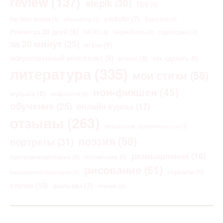
review
(137)
stepik
(30)
TES
(6)
youtube
(7)
the elder scrolls
(4)
Браузер
(4)
vibecoding
(3)
Роман за 30 дней
(8)
ЧАЭС
(4)
Чернобыль
(4)
годовщина
(4)
за 30 минут
(25)
игры
(8)
искусственный интеллект
(9)
итоги
(8)
как сделать
(6)
литература
(335)
мои стихи
(58)
нон-фикшен
(45)
музыка
(8)
нейросети
(5)
обучение
(25)
онлайн курсы
(17)
отзывы
(263)
повышение эффективности
(3)
поэзия
(58)
портреты
(31)
размышления
(16)
программирование
(6)
пятничное
(6)
рисование
(61)
сериалы
(6)
расширения браузеров
(3)
степик
(10)
фильмы
(7)
чтение
(5)