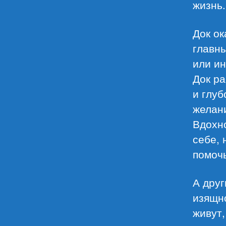
жизнь.
Док ок
главны
или ин
Док ра
и глуб
желан
Вдохно
себе, 
помочь
А друг
изящн
живут,