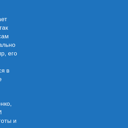
ает
так
сам
ально
р, его
ся в
е
нко,
И
готы и