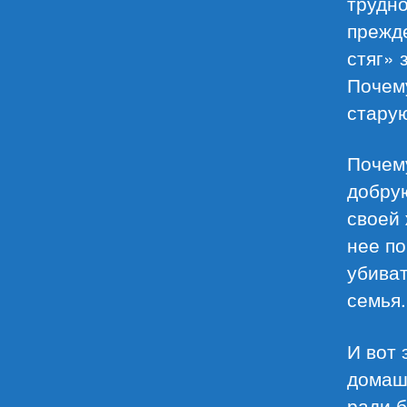
трудно
прежде
стяг» 
Почему
старую
Почем
добрую
своей 
нее по
убиват
семья.
И вот 
домашн
ради б