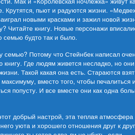
сти. Мак и «Королевская ночлежка» живут ка
. Крутятся, пьют и радуются жизни. «Медве
заиграл новыми красками и зажил новой жиз
? Читайте книгу. Новые персонажи вписали
 семью будто так и было.
у семью? Потому что Стейнбек написал оче
 книгу. Где людям живется несладко, но он
жизни. Такой какая она есть. Стараются взят
 максимуму, вместо того, чтобы печалиться 
ься попусту. И все вместе они как одна бол
этот добрый настрой, эта теплая атмосфера
его уюта и хорошего отношения друг к друг
лижнего ты готов едва ли не убить, если