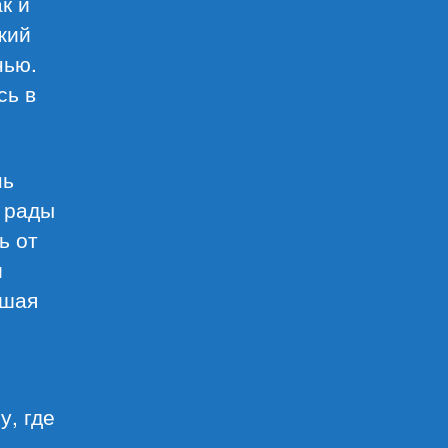
к и
жий
нью.
сь в
нь
и рады
ь от
и
ьшая
у, где