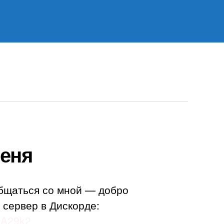
еня
бщаться со мной — добро
 сервер в Дискорде:
adA29k2