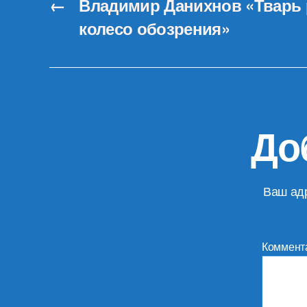
←
Владимир Данихнов «Тварь 
колесо обозрения»
До
Ваш адр
Коммент