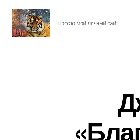
Просто мой личный сайт
IgorLutiy`s
Blog
Д
«Бла