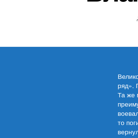
Велик
ряд». 
Та же 
преим
воевал
то пог
вернул