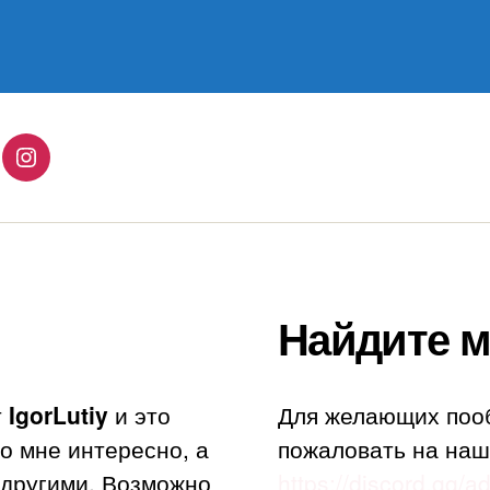
lingo
Instagram
Найдите м
т
IgorLutiy
и это
Для желающих поо
то мне интересно, а
пожаловать на наш
с другими. Возможно
https://discord.gg/