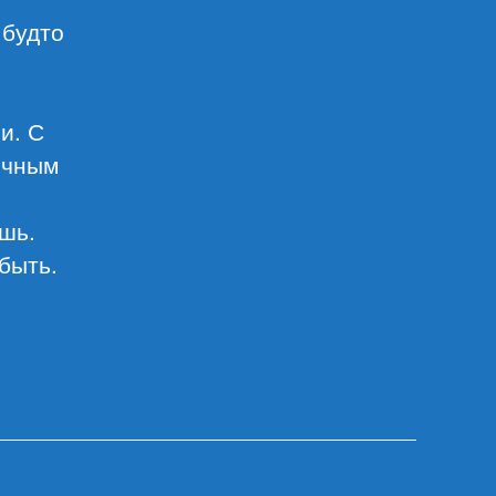
 будто
и. С
ичным
шь.
быть.