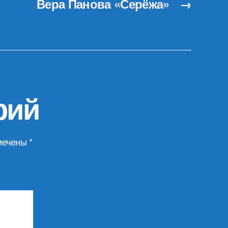
Вера Панова «Серёжа»
→
рий
мечены
*