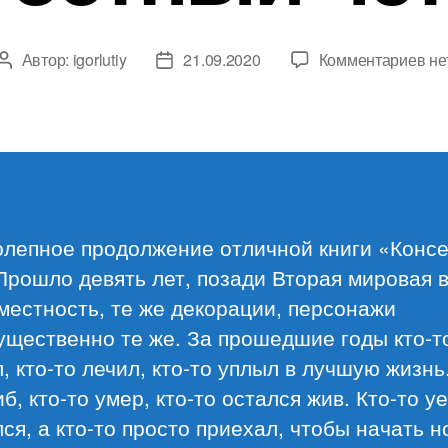
к
Автор:
igorlutiy
21.09.2020
Комментариев
не
Автор
Дата
за
записи
записи
Дж
Ст
«Б
чет
олепное продолжение отличной книги «Конс
Прошло девять лет, позади Вторая мировая 
местность, те же декорации, персонажи
ущественно те же. За прошедшие годы кто-т
, кто-то лечил, кто-то уплыл в лучшую жизнь.
иб, кто-то умер, кто-то остался жив. Кто-то у
ся, а кто-то просто приехал, чтобы начать 