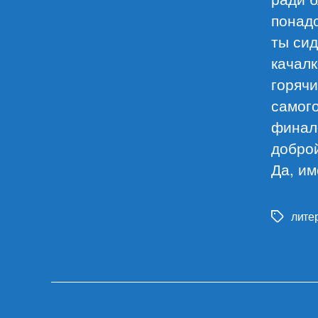
понадо
ты сид
качал
горячи
самого
финало
доброй
Да, им
лите
Метки