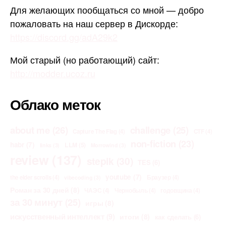
Для желающих пообщаться со мной — добро
пожаловать на наш сервер в Дискорде:
https://discord.gg/adA29k2
Мой старый (но работающий) сайт:
http://modder.ucoz.ru
Облако меток
about me
(26)
challenge
(25)
Capture The Flag
(4)
CTF
(4)
non-fiction
(23)
habr
(7)
LLM
(5)
links
(3)
Morrowind
(3)
review
(137)
stepik
(30)
TES
(6)
youtube
(7)
the elder scrolls
(4)
Браузер
(4)
vibecoding
(3)
Роман за 30 дней
(8)
ЧАЭС
(4)
Чернобыль
(4)
годовщина
(4)
за 30 минут
(25)
игры
(8)
искусственный интеллект
(9)
итоги
(8)
как сделать
(6)