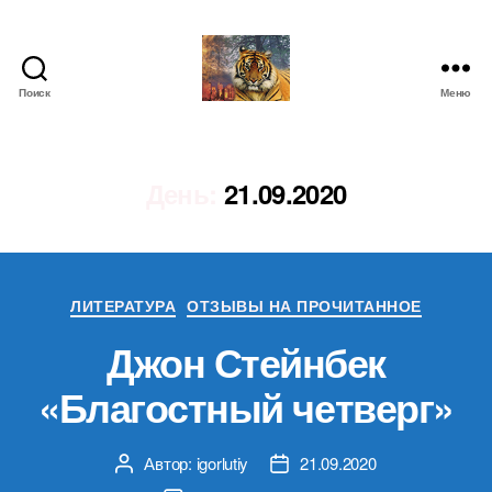
Поиск
Меню
IgorLutiy`s
Blog
День:
21.09.2020
Рубрики
ЛИТЕРАТУРА
ОТЗЫВЫ НА ПРОЧИТАННОЕ
Джон Стейнбек
«Благостный четверг»
Автор:
igorlutiy
21.09.2020
Автор
Дата
записи
записи