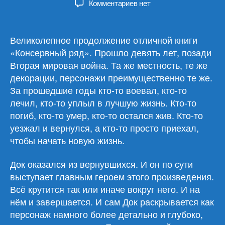
к
Комментариев
нет
записи
Джон
Стейнбек
Великолепное продолжение отличной книги
«Благостный
«Консервный ряд». Прошло девять лет, позади
четверг»
Вторая мировая война. Та же местность, те же
декорации, персонажи преимущественно те же.
За прошедшие годы кто-то воевал, кто-то
лечил, кто-то уплыл в лучшую жизнь. Кто-то
погиб, кто-то умер, кто-то остался жив. Кто-то
уезжал и вернулся, а кто-то просто приехал,
чтобы начать новую жизнь.
Док оказался из вернувшихся. И он по сути
выступает главным героем этого произведения.
Всё крутится так или иначе вокруг него. И на
нём и завершается. И сам Док раскрывается как
персонаж намного более детально и глубоко,