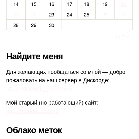
14
15
16
17
18
19
20
21
22
23
24
25
26
27
28
29
30
Окт »
Найдите меня
Для желающих пообщаться со мной — добро
пожаловать на наш сервер в Дискорде:
https://discord.gg/adA29k2
Мой старый (но работающий) сайт:
http://modder.ucoz.ru
Облако меток