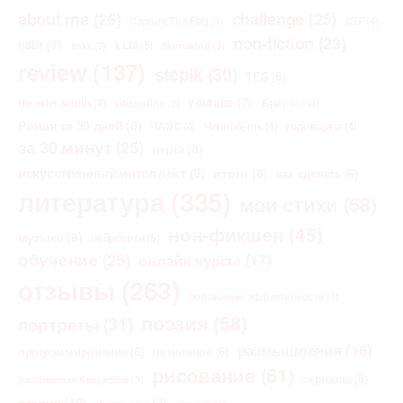
about me
(26)
challenge
(25)
Capture The Flag
(4)
CTF
(4)
non-fiction
(23)
habr
(7)
LLM
(5)
links
(3)
Morrowind
(3)
review
(137)
stepik
(30)
TES
(6)
youtube
(7)
the elder scrolls
(4)
Браузер
(4)
vibecoding
(3)
Роман за 30 дней
(8)
ЧАЭС
(4)
Чернобыль
(4)
годовщина
(4)
за 30 минут
(25)
игры
(8)
искусственный интеллект
(9)
итоги
(8)
как сделать
(6)
литература
(335)
мои стихи
(58)
нон-фикшен
(45)
музыка
(8)
нейросети
(5)
обучение
(25)
онлайн курсы
(17)
отзывы
(263)
повышение эффективности
(3)
поэзия
(58)
портреты
(31)
размышления
(16)
программирование
(6)
пятничное
(6)
рисование
(61)
сериалы
(6)
расширения браузеров
(3)