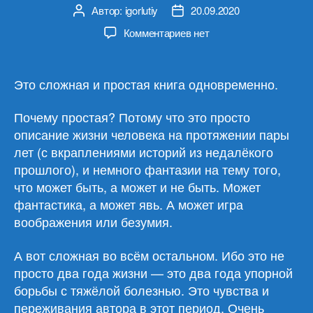
Автор:
igorlutiy
20.09.2020
Автор
Дата
записи
записи
к
Комментариев
нет
записи
Владимир
Данихнов
Это сложная и простая книга одновременно.
«Тварь
размером
Почему простая? Потому что это просто
с
описание жизни человека на протяжении пары
колесо
лет (с вкраплениями историй из недалёкого
обозрения»
прошлого), и немного фантазии на тему того,
что может быть, а может и не быть. Может
фантастика, а может явь. А может игра
воображения или безумия.
А вот сложная во всём остальном. Ибо это не
просто два года жизни — это два года упорной
борьбы с тяжёлой болезнью. Это чувства и
переживания автора в этот период. Очень