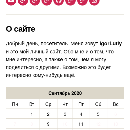
Youtube
Telegram
Stepik
Habr
Github
Samlib
Duolingo
Instagram
О сайте
Добрый день, посетитель. Меня зовут
IgorLutiy
и это мой личный сайт. Обо мне и о том, что
мне интересно, а также о том, чем я могу
поделиться с другими. Возможно это будет
интересно кому-нибудь ещё.
Сентябрь 2020
Пн
Вт
Ср
Чт
Пт
Сб
Вс
1
2
3
4
5
6
7
8
9
10
11
12
13