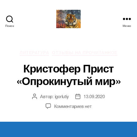
Поиск
Меню
IgorLutiy`s
Blog
Рубрики
ЛИТЕРАТУРА
ОТЗЫВЫ НА ПРОЧИТАННОЕ
Кристофер Прист
«Опрокинутый мир»
Автор:
igorlutiy
13.09.2020
Автор
Дата
записи
записи
к
Комментариев
нет
записи
Кристофер
Прист
«Опрокинутый