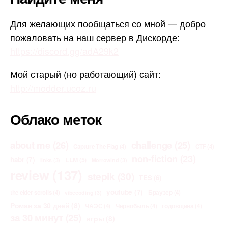
Для желающих пообщаться со мной — добро
пожаловать на наш сервер в Дискорде:
https://discord.gg/adA29k2
Мой старый (но работающий) сайт:
http://modder.ucoz.ru
Облако меток
about me
(26)
challenge
(25)
Capture The Flag
(4)
CTF
(4)
non-fiction
(23)
habr
(7)
LLM
(5)
links
(3)
Morrowind
(3)
review
(137)
stepik
(30)
TES
(6)
youtube
(7)
the elder scrolls
(4)
Браузер
(4)
vibecoding
(3)
Роман за 30 дней
(8)
ЧАЭС
(4)
Чернобыль
(4)
годовщина
(4)
за 30 минут
(25)
игры
(8)