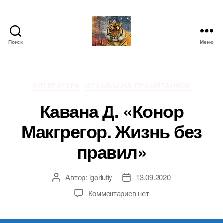
Поиск
Меню
IgorLutiy`s
Blog
Рубрики
ЛИТЕРАТУРА
ОТЗЫВЫ НА ПРОЧИТАННОЕ
Кавана Д. «Конор
Макгрегор. Жизнь без
правил»
Автор:
igorlutiy
13.09.2020
Автор
Дата
записи
записи
к
Комментариев
нет
записи
Кавана