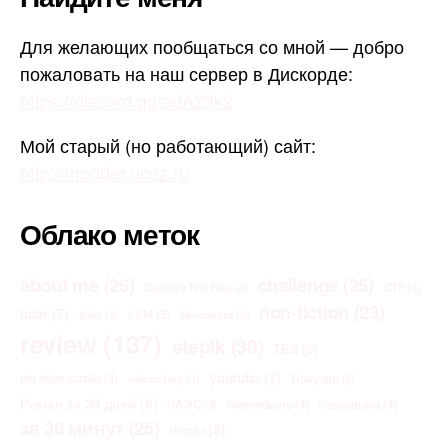
Для желающих пообщаться со мной — добро
пожаловать на наш сервер в Дискорде:
https://discord.gg/adA29k2
Мой старый (но работающий) сайт:
http://modder.ucoz.ru
Облако меток
about me
(26)
challenge
(25)
Capture The Flag
(4)
CTF
(4)
non-fiction
(23)
habr
(7)
LLM
(5)
links
(3)
Morrowind
(3)
review
(137)
stepik
(30)
TES
(6)
youtube
(7)
the elder scrolls
(4)
Браузер
(4)
vibecoding
(3)
Роман за 30 дней
(8)
ЧАЭС
(4)
Чернобыль
(4)
годовщина
(4)
за 30 минут
(25)
игры
(8)