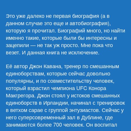
Д.
«Конор
Макгрегор.
Это уже далеко не первая биография (а в
Жизнь
данном случае это еще и автобиография),
без
которую я прочитал. Биографий много, но найти
правил»
именно такие, которые были бы интересны и
зацепили — не так уж просто. Мне пока что
везет. И данная книга не исключение.
Её автор Джон Кавана, тренер по смешанным
единоборствам, которые сейчас довольно
популярны, и по совместительству человек,
который взрастил чемпиона UFC Конора
Макгрегора. Джон стоял у истоков смешанных
единоборств в Ирландии, начинал с тренировок
в ветхом сарае с группой энтузиастов. Сейчас у
него суперсовременный зал в Дублине, где
занимаются более 700 человек. Он воспитал