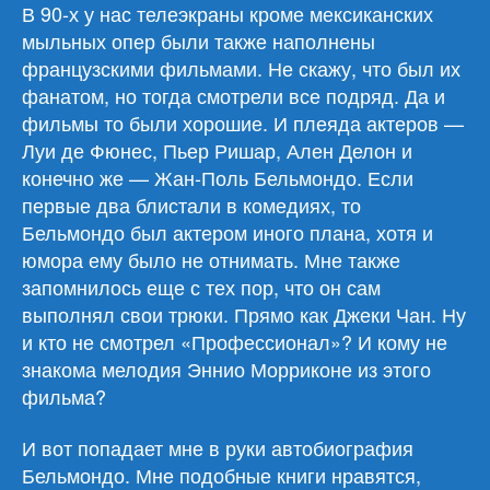
«Тысяча
В 90-х у нас телеэкраны кроме мексиканских
жизней»
мыльных опер были также наполнены
французскими фильмами. Не скажу, что был их
фанатом, но тогда смотрели все подряд. Да и
фильмы то были хорошие. И плеяда актеров —
Луи де Фюнес, Пьер Ришар, Ален Делон и
конечно же — Жан-Поль Бельмондо. Если
первые два блистали в комедиях, то
Бельмондо был актером иного плана, хотя и
юмора ему было не отнимать. Мне также
запомнилось еще с тех пор, что он сам
выполнял свои трюки. Прямо как Джеки Чан. Ну
и кто не смотрел «Профессионал»? И кому не
знакома мелодия Эннио Морриконе из этого
фильма?
И вот попадает мне в руки автобиография
Бельмондо. Мне подобные книги нравятся,