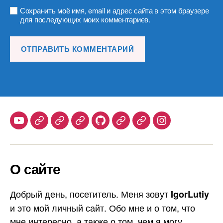
Сохранить моё имя, email и адрес сайта в этом браузере
для последующих моих комментариев.
Youtube
Telegram
Stepik
Habr
Github
Samlib
Duolingo
Instagram
О сайте
Добрый день, посетитель. Меня зовут
IgorLutiy
и это мой личный сайт. Обо мне и о том, что
мне интересно, а также о том, чем я могу