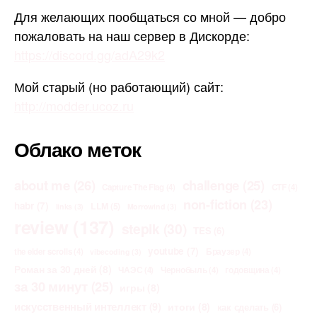
Для желающих пообщаться со мной — добро
пожаловать на наш сервер в Дискорде:
https://discord.gg/adA29k2
Мой старый (но работающий) сайт:
http://modder.ucoz.ru
Облако меток
about me
(26)
challenge
(25)
Capture The Flag
(4)
CTF
(4)
non-fiction
(23)
habr
(7)
LLM
(5)
links
(3)
Morrowind
(3)
review
(137)
stepik
(30)
TES
(6)
youtube
(7)
the elder scrolls
(4)
Браузер
(4)
vibecoding
(3)
Роман за 30 дней
(8)
ЧАЭС
(4)
Чернобыль
(4)
годовщина
(4)
за 30 минут
(25)
игры
(8)
искусственный интеллект
(9)
итоги
(8)
как сделать
(6)