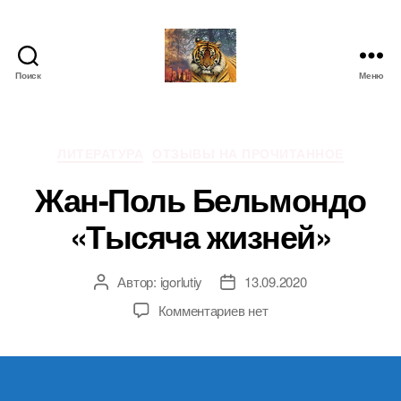
Поиск
Меню
IgorLutiy`s
Blog
Рубрики
ЛИТЕРАТУРА
ОТЗЫВЫ НА ПРОЧИТАННОЕ
Жан-Поль Бельмондо
«Тысяча жизней»
Автор:
igorlutiy
13.09.2020
Автор
Дата
записи
записи
к
Комментариев
нет
записи
Жан-
Поль
Бельмондо