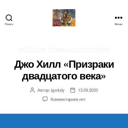
Поиск
Меню
IgorLutiy`s
Blog
Рубрики
ЛИТЕРАТУРА
ОТЗЫВЫ НА ПРОЧИТАННОЕ
Джо Хилл «Призраки
двадцатого века»
Автор:
igorlutiy
13.09.2020
Автор
Дата
записи
записи
к
Комментариев
нет
записи
Джо
Хилл
«Призраки