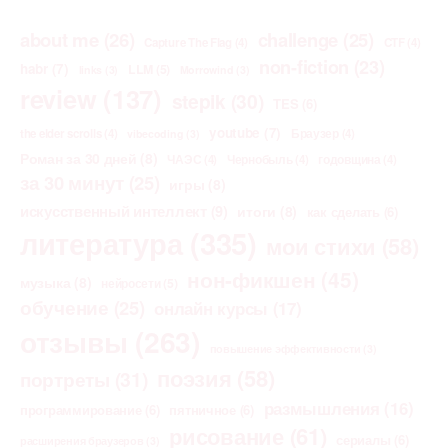
about me
(26)
challenge
(25)
Capture The Flag
(4)
CTF
(4)
non-fiction
(23)
habr
(7)
LLM
(5)
links
(3)
Morrowind
(3)
review
(137)
stepik
(30)
TES
(6)
youtube
(7)
the elder scrolls
(4)
Браузер
(4)
vibecoding
(3)
Роман за 30 дней
(8)
ЧАЭС
(4)
Чернобыль
(4)
годовщина
(4)
за 30 минут
(25)
игры
(8)
искусственный интеллект
(9)
итоги
(8)
как сделать
(6)
литература
(335)
мои стихи
(58)
нон-фикшен
(45)
музыка
(8)
нейросети
(5)
обучение
(25)
онлайн курсы
(17)
отзывы
(263)
повышение эффективности
(3)
поэзия
(58)
портреты
(31)
размышления
(16)
программирование
(6)
пятничное
(6)
рисование
(61)
сериалы
(6)
расширения браузеров
(3)