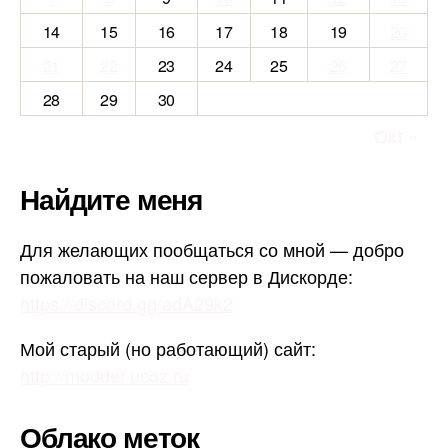
14
15
16
17
18
19
20
21
22
23
24
25
26
27
28
29
30
Окт »
Найдите меня
Для желающих пообщаться со мной — добро
пожаловать на наш сервер в Дискорде:
https://discord.gg/adA29k2
Мой старый (но работающий) сайт:
http://modder.ucoz.ru
Облако меток