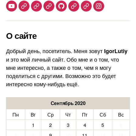
Youtube
Telegram
Stepik
Habr
Github
Samlib
Duolingo
Instagram
О сайте
Добрый день, посетитель. Меня зовут
IgorLutiy
и это мой личный сайт. Обо мне и о том, что
мне интересно, а также о том, чем я могу
поделиться с другими. Возможно это будет
интересно кому-нибудь ещё.
Сентябрь 2020
Пн
Вт
Ср
Чт
Пт
Сб
Вс
1
2
3
4
5
6
7
8
9
10
11
12
13