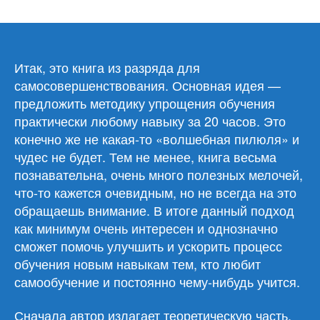
записи
Джош
Кауфман
«Первые
20
Итак, это книга из разряда для
часов.
самосовершенствования. Основная идея —
Как
предложить методику упрощения обучения
быстро
практически любому навыку за 20 часов. Это
научиться…
конечно же не какая-то «волшебная пилюля» и
чему
чудес не будет. Тем не менее, книга весьма
угодно»
познавательна, очень много полезных мелочей,
что-то кажется очевидным, но не всегда на это
обращаешь внимание. В итоге данный подход
как минимум очень интересен и однозначно
сможет помочь улучшить и ускорить процесс
обучения новым навыкам тем, кто любит
самообучение и постоянно чему-нибудь учится.
Сначала автор излагает теоретическую часть,