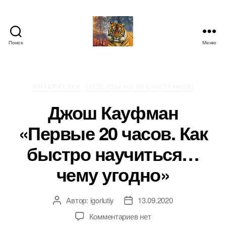
Поиск
Меню
IgorLutiy`s
Blog
Рубрики
ЛИТЕРАТУРА
ОТЗЫВЫ НА ПРОЧИТАННОЕ
Джош Кауфман
«Первые 20 часов. Как
быстро научиться…
чему угодно»
Автор:
igorlutiy
13.09.2020
Автор
Дата
записи
записи
к
Комментариев
нет