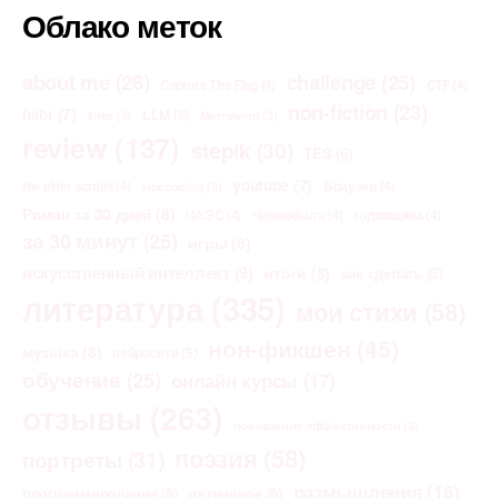
Облако меток
about me
(26)
challenge
(25)
Capture The Flag
(4)
CTF
(4)
non-fiction
(23)
habr
(7)
LLM
(5)
links
(3)
Morrowind
(3)
review
(137)
stepik
(30)
TES
(6)
youtube
(7)
the elder scrolls
(4)
Браузер
(4)
vibecoding
(3)
Роман за 30 дней
(8)
ЧАЭС
(4)
Чернобыль
(4)
годовщина
(4)
за 30 минут
(25)
игры
(8)
искусственный интеллект
(9)
итоги
(8)
как сделать
(6)
литература
(335)
мои стихи
(58)
нон-фикшен
(45)
музыка
(8)
нейросети
(5)
обучение
(25)
онлайн курсы
(17)
отзывы
(263)
повышение эффективности
(3)
поэзия
(58)
портреты
(31)
размышления
(16)
программирование
(6)
пятничное
(6)