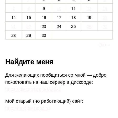
7
8
9
10
11
12
13
14
15
16
17
18
19
20
21
22
23
24
25
26
27
28
29
30
Окт »
Найдите меня
Для желающих пообщаться со мной — добро
пожаловать на наш сервер в Дискорде:
https://discord.gg/adA29k2
Мой старый (но работающий) сайт:
http://modder.ucoz.ru