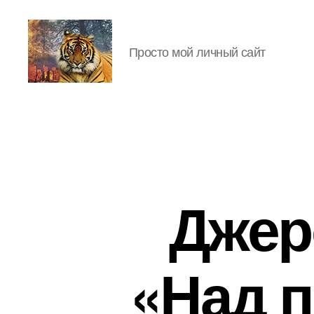
Просто мой личный сайт
IgorLutiy`s
Blog
Джер
«Над 