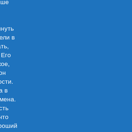
ьше
инуть
ели в
ть,
 Его
ое,
он
ости.
а в
мена.
сть
что
ороший