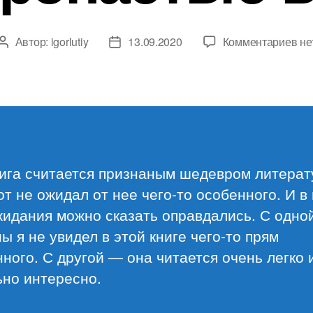
к
Автор:
igorlutiy
13.09.2020
Комментариев
не
Автор
Дата
за
записи
записи
Дж
Д.
Сэ
«Н
пр
во
нига считается признаным шедевром литерат
рж
от не ожидал от нее чего-то особенного. И в
жидания можно сказать оправдались. С одно
ы я не увидел в этой книге чего-то прям
ного. С другой — она читается очень легко 
ьно интересно.