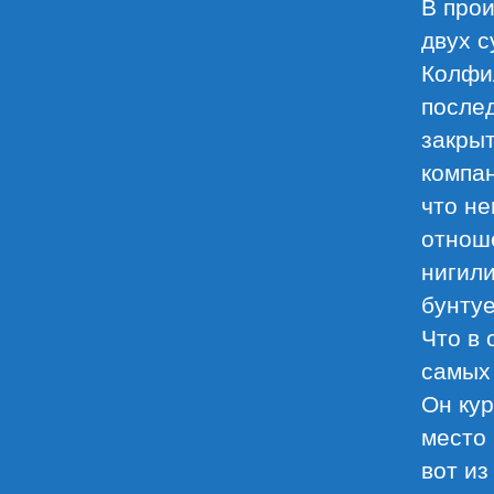
В про
двух с
Колфил
послед
закрыт
компан
что не
отнош
нигили
бунтуе
Что в 
самых 
Он кур
место 
вот из