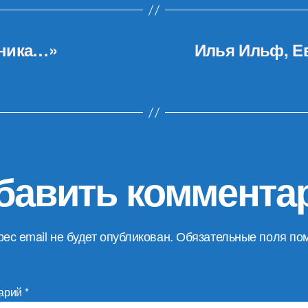
шника…»
Илья Ильф, Е
бавить коммента
ес email не будет опубликован.
Обязательные поля по
арий
*