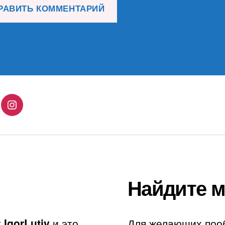
lingo
Instagram
Найдите м
т
IgorLutiy
и это
Для желающих поо