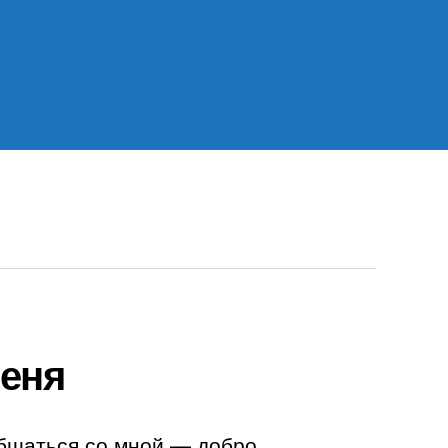
еня
бщаться со мной — добро