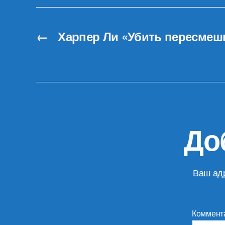
←
Харпер Ли «Убить пересме
До
Ваш адр
Коммент