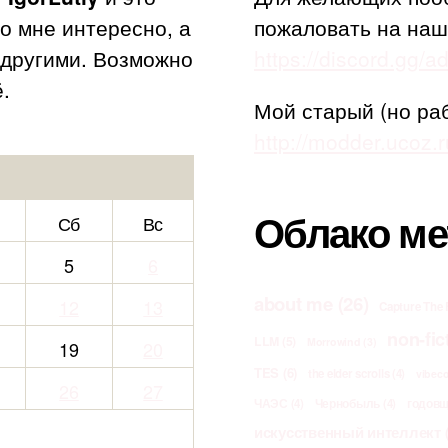
то мне интересно, а
пожаловать на наш
с другими. Возможно
https://discord.gg/
.
Мой старый (но ра
http://modder.ucoz.r
Облако ме
Сб
Вс
5
6
about me
(26)
12
13
Capture The 
non-fic
LLM
(5)
Morrowind
(3)
19
20
TES
(6)
the elder scrolls
(4)
vibec
26
27
ЧАЭС
(4)
Чернобыль
(4)
годов
искусственный интеллект
(