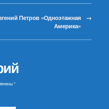
вгений Петров «Одноэтажная
→
Америка»
рий
мечены
*