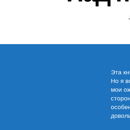
Эта к
Но я в
мои о
сторон
особен
довол