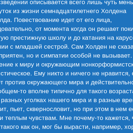
изведении описывается всего лишь чуть мен
уток из жизни семнадцатилетнего Холдена
да. Повествование идет от его лица,
овательно, от момента когда он решает пок
ую престижную школу и до катания на карус
ии с младшей сестрой. Сам Холден не сказа
приятен, но и симпатии особой не вызывает.
ение к миру и окружающим нонкорформистск
стическое. Ему никто и ничего не нравится, 
т против окружающего мира и действительн
общем-то вполне типично для такого возраст
разных уголках нашего мира и в разные вре
ит, пьет, сквернословит, но при этом в нем е
и теплым чувствам. Мне почему-то кажется, 
 такого как он, мог бы вырасти, например, х