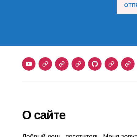
Youtube
Telegram
Stepik
Habr
Github
Samlib
Duo
О сайте
Добрый день, посетитель. Меня зову