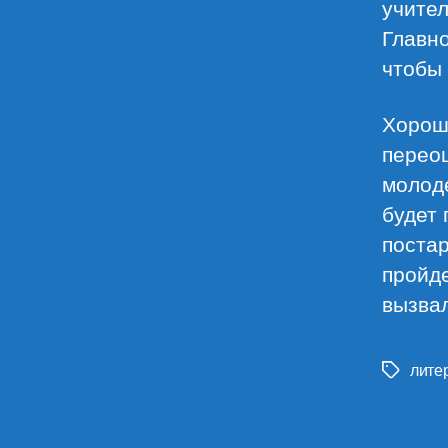
учител
Главно
чтобы 
Хороше
переоц
молоде
будет 
поста
пройд
вызвал
лите
Метки