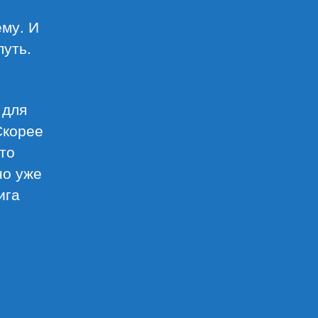
ему. И
путь.
 для
Скорее
кто
но уже
ига