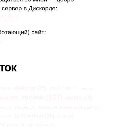
 сервер в Дискорде:
adA29k2
ботающий) сайт:
u
ток
challenge
(25)
habr
(7)
Flag
(4)
CTF
(4)
links
(3)
review
(137)
stepik
(30)
tion
(23)
Роман за 30 дней
(8)
youtube
(7)
Браузер
(4)
oding
(3)
за 30 минут
(25)
игры
(8)
щина
(4)
9)
итоги
(8)
как сделать
(6)