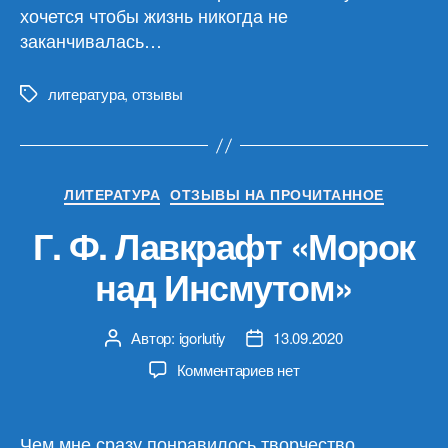
хочется чтобы жизнь никогда не
заканчивалась…
литература
,
отзывы
Метки
Рубрики
ЛИТЕРАТУРА
ОТЗЫВЫ НА ПРОЧИТАННОЕ
Г. Ф. Лавкрафт «Морок
над Инсмутом»
Автор:
igorlutiy
13.09.2020
Автор
Дата
записи
записи
к
Комментариев
нет
записи
Г.
Ф.
Чем мне сразу понравилось творчество