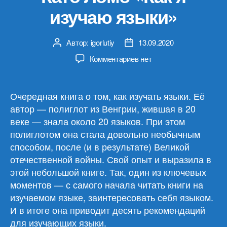
изучаю языки»
Автор:
igorlutiy
13.09.2020
Автор
Дата
записи
записи
к
Комментариев
нет
записи
Като
Ломб
Очередная книга о том, как изучать языки. Её
«Как
автор — полиглот из Венгрии, жившая в 20
я
веке — знала около 20 языков. При этом
изучаю
полиглотом она стала довольно необычным
языки»
способом, после (и в результате) Великой
отечественной войны. Свой опыт и выразила в
этой небольшой книге. Так, один из ключевых
моментов — с самого начала читать книги на
изучаемом языке, заинтересовать себя языком.
И в итоге она приводит десять рекомендаций
для изучающих языки.