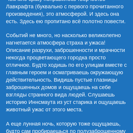
Лавкрафт
Лавкрафта (буквально с первого прочитанного
«Морок
произведения), это атмосферой. И здесь она
над
есть. Здесь ею пропитано всё полотно повести.
Инсмутом»
Событий не много, но насколько великолепно
нагнетается атмосфера страха и ужаса!
Описание разрухи, заброшенности и мрачности
некогда процветающего городка просто
отличное. Будто ходишь по его улицам вместе с
главным героем и осматриваешь окружающую
действительность. Видишь пустые глазницы
заброшенных домов и ощущаешь на себе
взгляды странного вида людей. Слушаешь
историю Иннсмаута из уст старика и ощущаешь
животный ужас от этого места.
А еще лунная ночь, которую тоже ощущаешь,
будто сам пробираешься по полузаброшенному