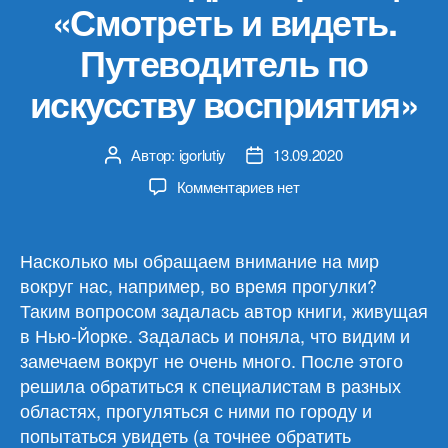
«Смотреть и видеть.
Путеводитель по
искусству восприятия»
Автор:
igorlutiy
13.09.2020
Автор
Дата
записи
записи
к
Комментариев
нет
записи
Александра
Горовиц
Насколько мы обращаем внимание на мир
«Смотреть
вокруг нас, например, во время прогулки?
и
Таким вопросом задалась автор книги, живущая
видеть.
в Нью-Йорке. Задалась и поняла, что видим и
Путеводитель
замечаем вокруг не очень много. После этого
по
решила обратиться к специалистам в разных
искусству
восприятия»
областях, прогуляться с ними по городу и
попытаться увидеть (а точнее обратить