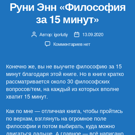
Руни Энн «Философия
за 15 минут»
Автор:
igorlutiy
13.09.2020
Автор
Дата
записи
записи
к
Комментариев
нет
записи
Руни
Энн
Конечно же, вы не выучите философию за 15
«Философия
минут благодаря этой книге. Но в книге кратко
за
рассматривается около 30 философских
15
вопросов/тем, на каждый из которых вполне
минут»
хватит 15 минут.
Как по мне — отличная книга, чтобы пройтись
по верхам, взглянуть на огромное поле
философии и потом выбирать, куда можно
двигаться дальше. А главное — всё написано