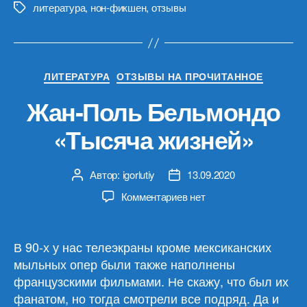
литература
,
нон-фикшен
,
отзывы
Метки
Рубрики
ЛИТЕРАТУРА
ОТЗЫВЫ НА ПРОЧИТАННОЕ
Жан-Поль Бельмондо
«Тысяча жизней»
Автор:
igorlutiy
13.09.2020
Автор
Дата
записи
записи
к
Комментариев
нет
записи
Жан-
Поль
В 90-х у нас телеэкраны кроме мексиканских
Бельмондо
мыльных опер были также наполнены
«Тысяча
французскими фильмами. Не скажу, что был их
жизней»
фанатом, но тогда смотрели все подряд. Да и