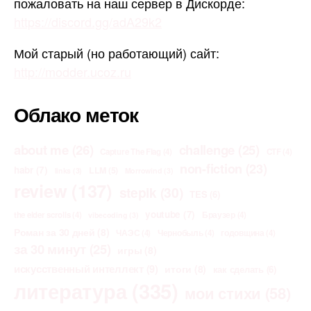
пожаловать на наш сервер в Дискорде:
https://discord.gg/adA29k2
Мой старый (но работающий) сайт:
http://modder.ucoz.ru
Облако меток
about me
(26)
challenge
(25)
Capture The Flag
(4)
CTF
(4)
non-fiction
(23)
habr
(7)
LLM
(5)
links
(3)
Morrowind
(3)
review
(137)
stepik
(30)
TES
(6)
youtube
(7)
the elder scrolls
(4)
Браузер
(4)
vibecoding
(3)
Роман за 30 дней
(8)
ЧАЭС
(4)
Чернобыль
(4)
годовщина
(4)
за 30 минут
(25)
игры
(8)
искусственный интеллект
(9)
итоги
(8)
как сделать
(6)
литература
(335)
мои стихи
(58)