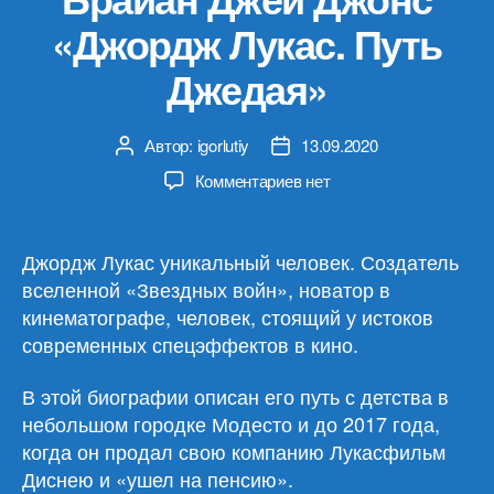
«Джордж Лукас. Путь
Джедая»
Автор:
igorlutiy
13.09.2020
Автор
Дата
записи
записи
к
Комментариев
нет
записи
Брайан
Джей
Джордж Лукас уникальный человек. Создатель
Джонс
вселенной «Звездных войн», новатор в
«Джордж
кинематографе, человек, стоящий у истоков
Лукас.
современных спецэффектов в кино.
Путь
Джедая»
В этой биографии описан его путь с детства в
небольшом городке Модесто и до 2017 года,
когда он продал свою компанию Лукасфильм
Диснею и «ушел на пенсию».