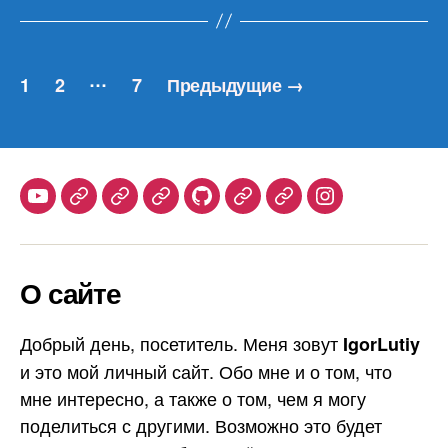
Навигация
…
1
2
7
Предыдущие
→
по
записям
Youtube
Telegram
Stepik
Habr
Github
Samlib
Duolingo
Instagram
О сайте
Добрый день, посетитель. Меня зовут
IgorLutiy
и это мой личный сайт. Обо мне и о том, что
мне интересно, а также о том, чем я могу
поделиться с другими. Возможно это будет