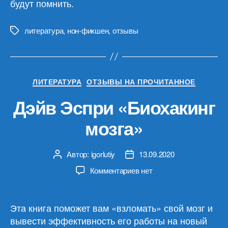
будут помнить.
литература
,
нон-фикшен
,
отзывы
Метки
Рубрики
ЛИТЕРАТУРА
ОТЗЫВЫ НА ПРОЧИТАННОЕ
Дэйв Эспри «Биохакинг
мозга»
Автор:
igorlutiy
13.09.2020
Автор
Дата
записи
записи
к
Комментариев
нет
записи
Дэйв
Эспри
Эта книга поможет вам «взломать» свой мозг и
«Биохакинг
вывести эффективность его работы на новый
мозга»