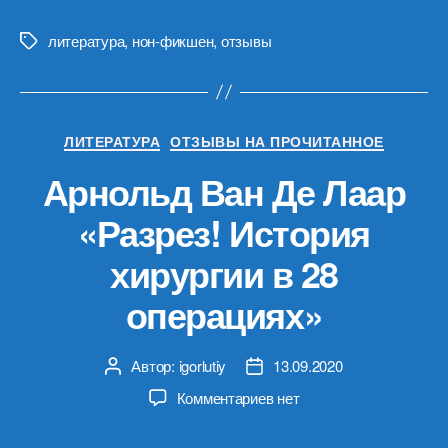
литература
,
нон-фикшен
,
отзывы
Метки
Рубрики
ЛИТЕРАТУРА
ОТЗЫВЫ НА ПРОЧИТАННОЕ
Арнольд Ван Де Лаар
«Разрез! История
хирургии в 28
операциях»
Автор:
igorlutiy
13.09.2020
Автор
Дата
записи
записи
к
Комментариев
нет
записи
Арнольд