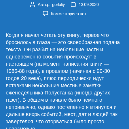
Автор:
igorlutiy
13.09.2020
Автор
Дата
записи
записи
к
Комментариев
нет
записи
Фэнни
Флэгг
Когда я начал читать эту книгу, первое что
«Жареные
бросилось в глаза — это своеобразная подача
зелёные
текста. Он разбит на небольшие части и
помидоры
одновременно события происходят в
в
настоящем (на момент написания книги —
кафе
1986-88 года), в прошлом (начиная с 20-30
«Полустанок»»
годов 20 века), плюс периодически идут
вставками небольшие местные заметки
еженедельника Полустанка (иногда других
газет). В общем в начале было немного
непривычно, однако постепенно я втянулся и
дальше вихрь событий, мест, дат и людей так
завертелся, что оторваться было просто
невозможно.