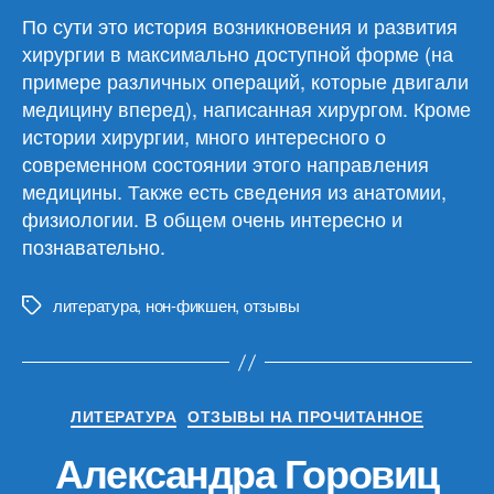
Ван
По сути это история возникновения и развития
Де
хирургии в максимально доступной форме (на
Лаар
примере различных операций, которые двигали
«Разрез!
медицину вперед), написанная хирургом. Кроме
История
истории хирургии, много интересного о
хирургии
современном состоянии этого направления
в
28
медицины. Также есть сведения из анатомии,
операциях»
физиологии. В общем очень интересно и
познавательно.
литература
,
нон-фикшен
,
отзывы
Метки
Рубрики
ЛИТЕРАТУРА
ОТЗЫВЫ НА ПРОЧИТАННОЕ
Александра Горовиц