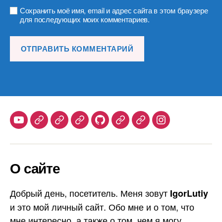
Сохранить моё имя, email и адрес сайта в этом браузере
для последующих моих комментариев.
Youtube
Telegram
Stepik
Habr
Github
Samlib
Duolingo
Instagram
О сайте
Добрый день, посетитель. Меня зовут
IgorLutiy
и это мой личный сайт. Обо мне и о том, что
мне интересно, а также о том, чем я могу