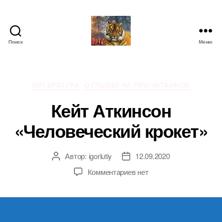
Поиск
Меню
IgorLutiy`s
Blog
Рубрики
ЛИТЕРАТУРА
ОТЗЫВЫ НА ПРОЧИТАННОЕ
Кейт Аткинсон
«Человеческий крокет»
Автор:
igorlutiy
12.09.2020
Автор
Дата
записи
записи
к
Комментариев
нет
записи
Кейт
Аткинсон
«Человеческий