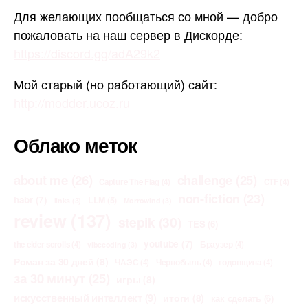
Для желающих пообщаться со мной — добро
пожаловать на наш сервер в Дискорде:
https://discord.gg/adA29k2
Мой старый (но работающий) сайт:
http://modder.ucoz.ru
Облако меток
about me
(26)
challenge
(25)
Capture The Flag
(4)
CTF
(4)
non-fiction
(23)
habr
(7)
LLM
(5)
links
(3)
Morrowind
(3)
review
(137)
stepik
(30)
TES
(6)
youtube
(7)
the elder scrolls
(4)
Браузер
(4)
vibecoding
(3)
Роман за 30 дней
(8)
ЧАЭС
(4)
Чернобыль
(4)
годовщина
(4)
за 30 минут
(25)
игры
(8)
искусственный интеллект
(9)
итоги
(8)
как сделать
(6)