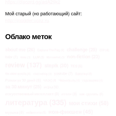
https://discord.gg/adA29k2
Мой старый (но работающий) сайт:
http://modder.ucoz.ru
Облако меток
about me
(26)
challenge
(25)
Capture The Flag
(4)
CTF
(4)
non-fiction
(23)
habr
(7)
LLM
(5)
links
(3)
Morrowind
(3)
review
(137)
stepik
(30)
TES
(6)
youtube
(7)
the elder scrolls
(4)
Браузер
(4)
vibecoding
(3)
Роман за 30 дней
(8)
ЧАЭС
(4)
Чернобыль
(4)
годовщина
(4)
за 30 минут
(25)
игры
(8)
искусственный интеллект
(9)
итоги
(8)
как сделать
(6)
литература
(335)
мои стихи
(58)
нон-фикшен
(45)
музыка
(8)
нейросети
(5)