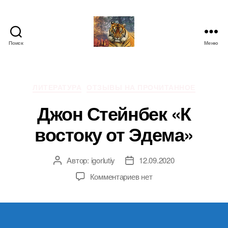
Поиск
Меню
IgorLutiy`s
Blog
Рубрики
ЛИТЕРАТУРА
ОТЗЫВЫ НА ПРОЧИТАННОЕ
Джон Стейнбек «К
востоку от Эдема»
Автор:
igorlutiy
12.09.2020
Автор
Дата
записи
записи
к
Комментариев
нет
записи
Джон
Стейнбек
«К