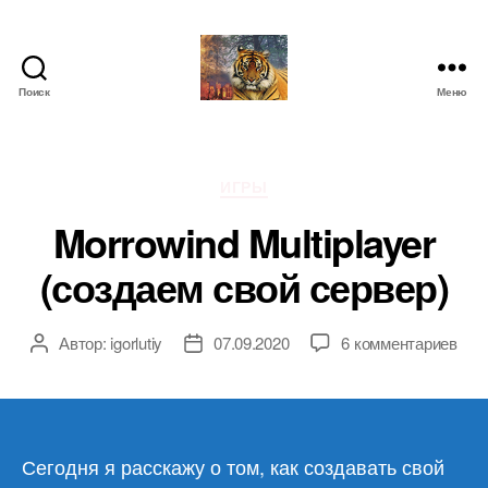
Поиск
Меню
IgorLutiy`s
Blog
Рубрики
ИГРЫ
Morrowind Multiplayer
(создаем свой сервер)
к
Автор:
igorlutiy
07.09.2020
6 комментариев
Автор
Дата
зап
записи
записи
Mor
Mult
(со
сво
Сегодня я расскажу о том, как создавать свой
сер