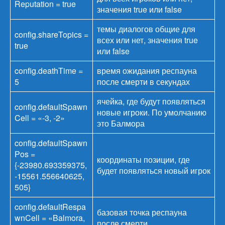
Reputation = true
значения true или false
темы диалогов общие для
config.shareTopics =
всех или нет, значения true
true
или false
config.deathTime =
время ожидания респауна
5
после смерти в секундах
ячейка, где будут появляться
config.defaultSpawn
новые игроки. По умолчанию
Cell = «-3, -2»
это Балмора
config.defaultSpawn
Pos =
координаты позиции, где
{-23980.693359375,
будет появляться новый игрок
-15561.556640625,
505}
config.defaultRespa
базовая точка респауна
wnCell = «Balmora,
после смерти