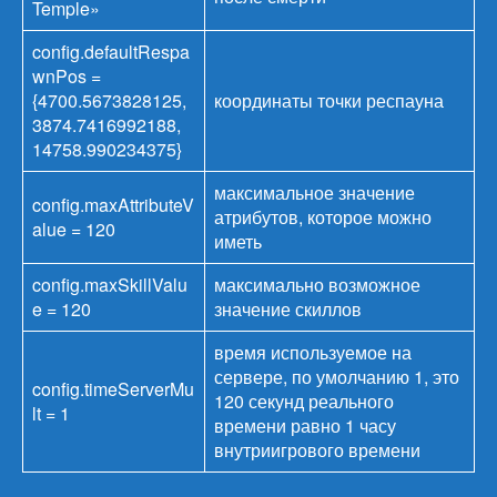
Temple»
config.defaultRespa
wnPos =
{4700.5673828125,
координаты точки респауна
3874.7416992188,
14758.990234375}
максимальное значение
config.maxAttributeV
атрибутов, которое можно
alue = 120
иметь
config.maxSkillValu
максимально возможное
e = 120
значение скиллов
время используемое на
сервере, по умолчанию 1, это
config.timeServerMu
120 секунд реального
lt = 1
времени равно 1 часу
внутриигрового времени