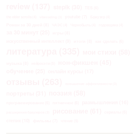
review
(137)
stepik
(30)
TES
(6)
youtube
(7)
the elder scrolls
(4)
Браузер
(4)
vibecoding
(3)
Роман за 30 дней
(8)
ЧАЭС
(4)
Чернобыль
(4)
годовщина
(4)
за 30 минут
(25)
игры
(8)
искусственный интеллект
(9)
итоги
(8)
как сделать
(6)
литература
(335)
мои стихи
(58)
нон-фикшен
(45)
музыка
(8)
нейросети
(5)
обучение
(25)
онлайн курсы
(17)
отзывы
(263)
повышение эффективности
(3)
поэзия
(58)
портреты
(31)
размышления
(16)
программирование
(6)
пятничное
(6)
рисование
(61)
сериалы
(6)
расширения браузеров
(3)
степик
(10)
фильмы
(7)
чтение
(5)