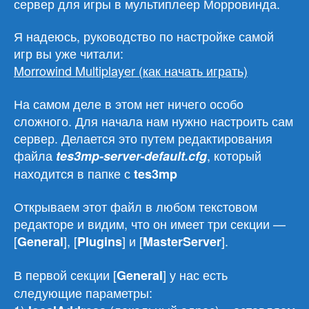
сервер для игры в мультиплеер Морровинда.
Я надеюсь, руководство по настройке самой
игр вы уже читали:
Morrowind Multiplayer (как начать играть)
На самом деле в этом нет ничего особо
сложного. Для начала нам нужно настроить сам
сервер. Делается это путем редактирования
файла
, который
tes3mp-server-default.cfg
находится в папке с
tes3mp
Открываем этот файл в любом текстовом
редакторе и видим, что он имеет три секции —
[
], [
] и [
].
General
Plugins
MasterServer
В первой секции [
] у нас есть
General
следующие параметры: