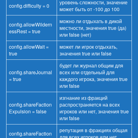
уровень сложности, значение
config.difficulty = 0
может быть от -100 до 100
можно ли отдыхать в дикой
config.allowWildern
местности, значения true (да)
essRest = true
или false (нет)
config.allowWait =
может ли игрок отдыхать,
true
значения true или false
будет ли журнал общим для
config.shareJournal
всех или отдельный для
= true
каждого игрока, значения true
или false
изгнание из фракций
config.shareFaction
распространяется на всех
Expulsion = false
игроков или нет, значения true
или false
репутация в фракциях общая
config.shareFaction
для всех игроков или нет,