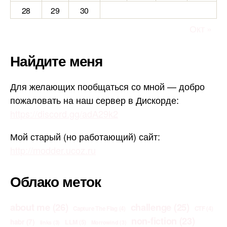
28
29
30
Окт »
Найдите меня
Для желающих пообщаться со мной — добро
пожаловать на наш сервер в Дискорде:
https://discord.gg/adA29k2
Мой старый (но работающий) сайт:
http://modder.ucoz.ru
Облако меток
about me
(26)
challenge
(25)
Capture The Flag
(4)
CTF
(4)
non-fiction
(23)
habr
(7)
LLM
(5)
links
(3)
Morrowind
(3)